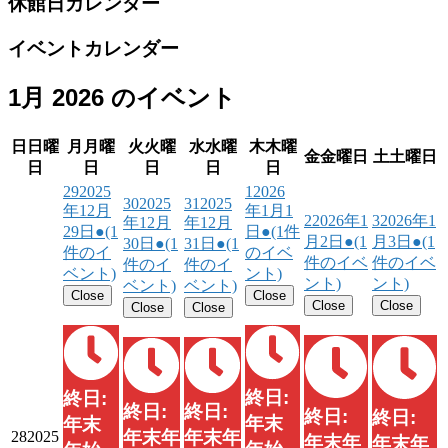
休館日カレンダー
イベントカレンダー
1月 2026 のイベント
日
日曜
月
月曜
火
火曜
水
水曜
木
木曜
金
金曜日
土
土曜日
日
日
日
日
日
29
2025
1
2026
30
2025
31
2025
年12月
年1月1
2
2026年1
3
2026年1
年12月
年12月
29日
●
(1
日
●
(1件
月2日
●
(1
月3日
●
(1
30日
●
(1
31日
●
(1
件のイ
のイベ
件のイベ
件のイベ
件のイ
件のイ
ベント)
ント)
ント)
ント)
ベント)
ベント)
Close
Close
Close
Close
Close
Close
終日:
終日:
終日:
終日:
終日:
終日:
年末
年末
年末年
年末年
28
2025
年末年
年末年