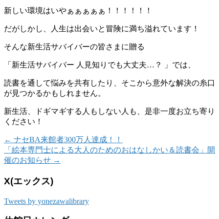
新しい環境はいやぁぁぁぁぁ！！！！！！
だがしかし、人生は出会いと冒険に
満ち溢れています！
そんな新生活サバイバーの皆さまに贈る
「新生活サバイバー 人見知りでも大丈夫…？
」では、
読書を通して悩みを共有したり、
そこから意外な解決の糸口
が
見つかるかもしれません。
新生活、ドギマギする人もしない人も、是非
一度お立ち寄り
ください！
←
ナセBA来館者300万人達成！！
「絵本専門士による大人のためのおはなしかい＆読書会」開
催のお知らせ
→
X(エックス)
Tweets by yonezawalibrary