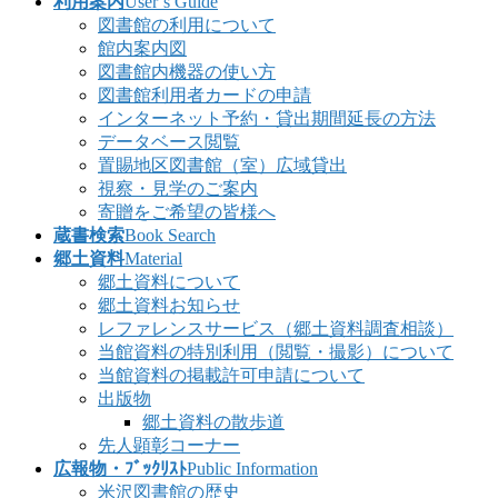
利用案内
User’s Guide
図書館の利用について
館内案内図
図書館内機器の使い方
図書館利用者カードの申請
インターネット予約・貸出期間延長の方法
データベース閲覧
置賜地区図書館（室）広域貸出
視察・見学のご案内
寄贈をご希望の皆様へ
蔵書検索
Book Search
郷土資料
Material
郷土資料について
郷土資料お知らせ
レファレンスサービス（郷土資料調査相談）
当館資料の特別利用（閲覧・撮影）について
当館資料の掲載許可申請について
出版物
郷土資料の散歩道
先人顕彰コーナー
広報物・ﾌﾞｯｸﾘｽﾄ
Public Information
米沢図書館の歴史