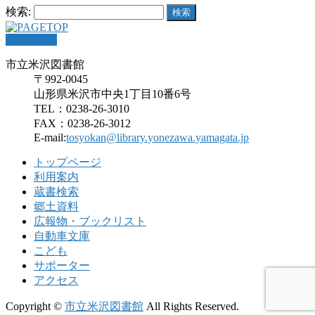
検索:
PAGETOP
市立米沢図書館
〒992-0045
山形県米沢市中央1丁目10番6号
TEL：0238-26-3010
FAX：0238-26-3012
E-mail:
tosyokan@library.yonezawa.yamagata.jp
トップページ
利用案内
蔵書検索
郷土資料
広報物・ブックリスト
自動車文庫
こども
サポーター
アクセス
Copyright ©
市立米沢図書館
All Rights Reserved.