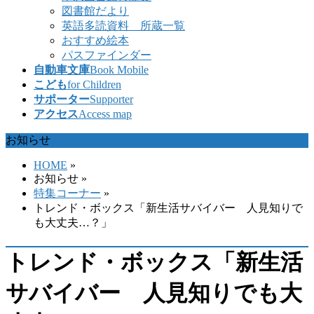
図書館だより
英語多読資料 所蔵一覧
おすすめ絵本
パスファインダー
自動車文庫
Book Mobile
こども
for Children
サポーター
Supporter
アクセス
Access map
お知らせ
HOME
»
お知らせ
»
特集コーナー
»
トレンド・ボックス「新生活サバイバー 人見知りで
も大丈夫…？」
トレンド・ボックス「新生活
サバイバー 人見知りでも大