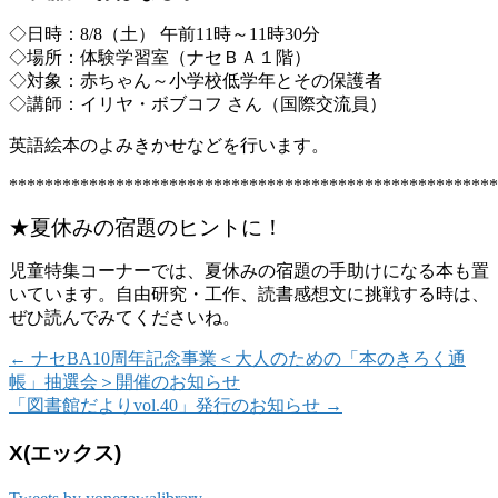
◇日時：8/8（土） 午前11時～11時30分
◇場所：体験学習室（ナセＢＡ１階）
◇対象：赤ちゃん～小学校低学年とその保護者
◇講師：イリヤ・ボブコフ さん（国際交流員）
英語絵本のよみきかせなどを行います。
*******************************************************
★夏休みの宿題のヒントに！
児童特集コーナーでは、夏休みの宿題の手助けになる本も置
いています。自由研究・工作、読書感想文に挑戦する時は、
ぜひ読んでみてくださいね。
←
ナセBA10周年記念事業＜大人のための「本のきろく通
帳」抽選会＞開催のお知らせ
「図書館だよりvol.40」発行のお知らせ
→
X(エックス)