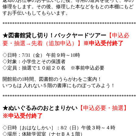
返却のお仕事のお手伝いした後、専用の道具を使って、本の
修理をします。その後、修理した本などをもとの本棚にもど
すお手伝いもしてもらいます。
*******************************************************
★図書館貸し切り！バックヤードツアー
【申込必
要・抽選→先着（追加申込）】
※申込受付終了
◇日時：7/31（金） 午前９時～10時
◇対象：小学生とその保護者
◇定員：抽選で１０組２０名 ※事前申込必要
開館前の1時間、図書館のうらがわをご案内！
いつもは 入れない５階の書庫にものぼってみよう！
*******************************************************
★ぬいぐるみのおとまりかい
【申込必要・抽選】
※申込受付終了
◇日時［おはなしかい］：8/2（日）午後３時～４時
◇場所：体験学習室（ナセＢＡ１階）