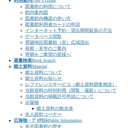
利用案内
User’s Guide
図書館の利用について
館内案内図
図書館内機器の使い方
図書館利用者カードの申請
インターネット予約・貸出期間延長の方法
データベース閲覧
置賜地区図書館（室）広域貸出
視察・見学のご案内
寄贈をご希望の皆様へ
蔵書検索
Book Search
郷土資料
Material
郷土資料について
郷土資料お知らせ
レファレンスサービス（郷土資料調査相談）
当館資料の特別利用（閲覧・撮影）について
当館資料の掲載許可申請について
出版物
郷土資料の散歩道
先人顕彰コーナー
広報物・ﾌﾞｯｸﾘｽﾄ
Public Information
米沢図書館の歴史