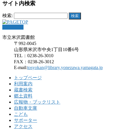
サイト内検索
検索:
PAGETOP
市立米沢図書館
〒992-0045
山形県米沢市中央1丁目10番6号
TEL：0238-26-3010
FAX：0238-26-3012
E-mail:
tosyokan@library.yonezawa.yamagata.jp
トップページ
利用案内
蔵書検索
郷土資料
広報物・ブックリスト
自動車文庫
こども
サポーター
アクセス