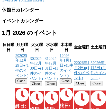
Tweets by yonezawalibrary
休館日カレンダー
イベントカレンダー
1月 2026 のイベント
日
日曜
月
月曜
火
火曜
水
水曜
木
木曜
金
金曜日
土
土曜日
日
日
日
日
日
29
2025
1
2026
30
2025
31
2025
年12月
年1月1
2
2026年1
3
2026年1
年12月
年12月
29日
●
(1
日
●
(1件
月2日
●
(1
月3日
●
(1
30日
●
(1
31日
●
(1
件のイ
のイベ
件のイベ
件のイベ
件のイ
件のイ
ベント)
ント)
ント)
ント)
ベント)
ベント)
Close
Close
Close
Close
Close
Close
終日:
終日: