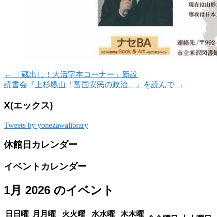
←
「蔵出し！大活字本コーナー」新設
読書会『上杉鷹山「富国安民の政治」』を読んで
→
X(エックス)
Tweets by yonezawalibrary
休館日カレンダー
イベントカレンダー
1月 2026 のイベント
日
日曜
月
月曜
火
火曜
水
水曜
木
木曜