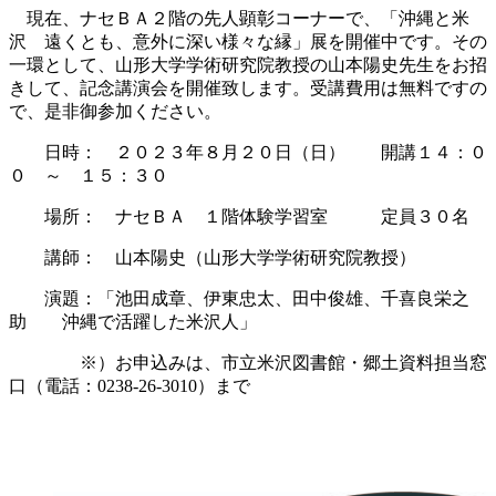
現在、ナセＢＡ２階の先人顕彰コーナーで、「沖縄と米
沢 遠くとも、意外に深い様々な縁」展を開催中です。その
一環として、山形大学学術研究院教授の山本陽史先生をお招
きして、記念講演会を開催致します。受講費用は無料ですの
で、是非御参加ください。
日時： ２０２３年８月２０日（日） 開講１４：０
０ ～ １５：３０
場所： ナセＢＡ １階体験学習室 定員３０名
講師： 山本陽史（山形大学学術研究院教授）
演題：「池田成章、伊東忠太、田中俊雄、千喜良栄之
助 沖縄で活躍した米沢人」
※）お申込みは、市立米沢図書館・郷土資料担当窓
口（電話：0238-26-3010）まで