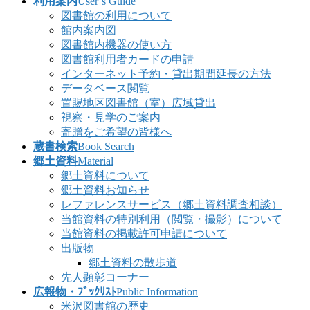
利用案内
User’s Guide
図書館の利用について
館内案内図
図書館内機器の使い方
図書館利用者カードの申請
インターネット予約・貸出期間延長の方法
データベース閲覧
置賜地区図書館（室）広域貸出
視察・見学のご案内
寄贈をご希望の皆様へ
蔵書検索
Book Search
郷土資料
Material
郷土資料について
郷土資料お知らせ
レファレンスサービス（郷土資料調査相談）
当館資料の特別利用（閲覧・撮影）について
当館資料の掲載許可申請について
出版物
郷土資料の散歩道
先人顕彰コーナー
広報物・ﾌﾞｯｸﾘｽﾄ
Public Information
米沢図書館の歴史