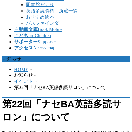
図書館だより
英語多読資料 所蔵一覧
おすすめ絵本
パスファインダー
自動車文庫
Book Mobile
こども
for Children
サポーター
Supporter
アクセス
Access map
お知らせ
HOME
»
お知らせ
»
イベント
»
第22回「ナセBA英語多読サロン」について
第22回「ナセBA英語多読サ
ロン」について