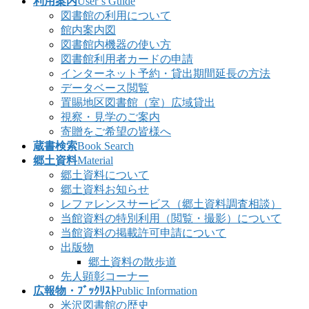
利用案内
User’s Guide
図書館の利用について
館内案内図
図書館内機器の使い方
図書館利用者カードの申請
インターネット予約・貸出期間延長の方法
データベース閲覧
置賜地区図書館（室）広域貸出
視察・見学のご案内
寄贈をご希望の皆様へ
蔵書検索
Book Search
郷土資料
Material
郷土資料について
郷土資料お知らせ
レファレンスサービス（郷土資料調査相談）
当館資料の特別利用（閲覧・撮影）について
当館資料の掲載許可申請について
出版物
郷土資料の散歩道
先人顕彰コーナー
広報物・ﾌﾞｯｸﾘｽﾄ
Public Information
米沢図書館の歴史