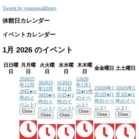
Tweets by yonezawalibrary
休館日カレンダー
イベントカレンダー
1月 2026 のイベント
日
日曜
月
月曜
火
火曜
水
水曜
木
木曜
金
金曜日
土
土曜日
日
日
日
日
日
29
2025
1
2026
30
2025
31
2025
年12月
年1月1
2
2026年1
3
2026年1
年12月
年12月
29日
●
(1
日
●
(1件
月2日
●
(1
月3日
●
(1
30日
●
(1
31日
●
(1
件のイ
のイベ
件のイベ
件のイベ
件のイ
件のイ
ベント)
ント)
ント)
ント)
ベント)
ベント)
Close
Close
Close
Close
Close
Close