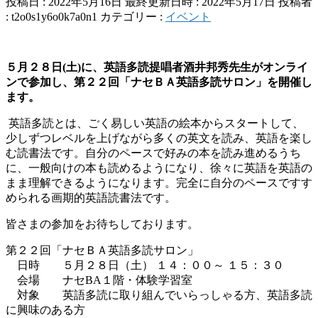
投稿日 : 2022年5月16日
最終更新日時 : 2022年5月17日
投稿者
:
t2o0s1y6o0k7a0n1
カテゴリー :
イベント
５月２８日(土)に、英語多読提唱者酒井邦秀先生がオンライ
ンで参加し、第２２回「ナセＢＡ英語多読サロン」を開催し
ます。
英語多読とは、ごく易しい英語の絵本からスタートして、
少しずつレベルを上げながら多くの英文を読み、英語を楽し
む読書法です。自分のペースで好みの本を読み進めるうち
に、一般向けの本も読めるようになり、徐々に英語を英語の
まま理解できるようになります。完全に自分のペースですす
められる画期的英語読書法です。
皆さまの参加をお待ちしております。
第２２回「ナセＢＡ英語多読サロン」
日時 ５月２８日（土） １４：００～ １５：３０
会場 ナセBA１階・体験学習室
対象 英語多読に取り組んでいらっしゃる方、英語多読
に興味のある方