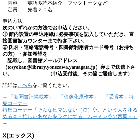
内容 英語多読本紹介 ブックトークなど
定員 先着２０名
申込方法
次のいずれかの方法でお申込ください。
① 館内設置の申込用紙に必要事項を記入していただき、直
接図書館カウンターまで持参下さい。
② 氏名・連絡電話番号・図書館利用者カード番号（お持ち
の方）・参加希望を
記載し、図書館メールアドレス
（tosyokan@library.yonezawa.yamagata.jp）宛まで送信下さ
い。
（申込受付後、そ
の旨ご返信します）
詳細は
こちら
をご覧ください。
←
「新聞書評掲載本」、「映像化原作本」、「受賞本」特
集コーナー
特集コーナー「そんなヒマはない（泣）💦、という人をゆる
める本－忙しいあなたをラクにする、ムーミン谷の言葉－」
→
X(エックス)