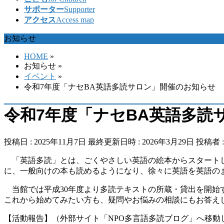
サポーター
Supporter
アクセス
Access map
お知らせ
HOME
»
お知らせ
»
イベント
»
令和7年度「ナセBA英語多読サロン」開催のお知らせ
令和7年度「ナセBA英語多読
投稿日 : 2025年11月7日
最終更新日時 : 2026年3月29日
投稿者 
「英語多読」とは、ごくやさしい英語の絵本からスタートし
に、一般向けの本も読めるようになり、徐々に英語を英語の
当館では平成30年度より多読テキストの所蔵・貸出を開始
これから始めてみたい方も、疑問やお悩みの相談にもお答え
【活動報告】（外部サイト「NPO多言語多読ブログ」へ移動