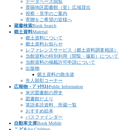
データベース閲覧
置賜地区図書館（室）広域貸出
視察・見学のご案内
寄贈をご希望の皆様へ
蔵書検索
Book Search
郷土資料
Material
郷土資料について
郷土資料お知らせ
レファレンスサービス（郷土資料調査相談）
当館資料の特別利用（閲覧・撮影）について
当館資料の掲載許可申請について
出版物
郷土資料の散歩道
先人顕彰コーナー
広報物・ﾌﾞｯｸﾘｽﾄ
Public Information
米沢図書館の歴史
図書館だより
英語多読資料 所蔵一覧
おすすめ絵本
パスファインダー
自動車文庫
Book Mobile
こども
for Children