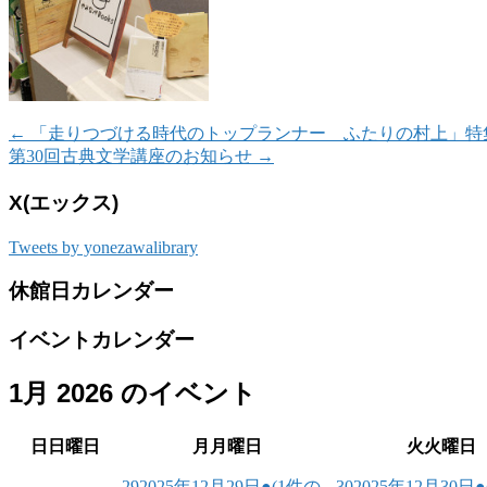
←
「走りつづける時代のトップランナー ふたりの村上」特
第30回古典文学講座のお知らせ
→
X(エックス)
Tweets by yonezawalibrary
休館日カレンダー
イベントカレンダー
1月 2026 のイベント
日
日曜日
月
月曜日
火
火曜日
29
2025年12月29日
●
(1件の
30
2025年12月30日
●