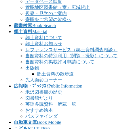
データベース閲覧
置賜地区図書館（室）広域貸出
視察・見学のご案内
寄贈をご希望の皆様へ
蔵書検索
Book Search
郷土資料
Material
郷土資料について
郷土資料お知らせ
レファレンスサービス（郷土資料調査相談）
当館資料の特別利用（閲覧・撮影）について
当館資料の掲載許可申請について
出版物
郷土資料の散歩道
先人顕彰コーナー
広報物・ﾌﾞｯｸﾘｽﾄ
Public Information
米沢図書館の歴史
図書館だより
英語多読資料 所蔵一覧
おすすめ絵本
パスファインダー
自動車文庫
Book Mobile
こども
for Children