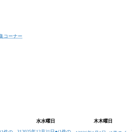
集コーナー
水
水曜日
木
木曜日
31
2025年12月31日
●
(1件の
(1件の