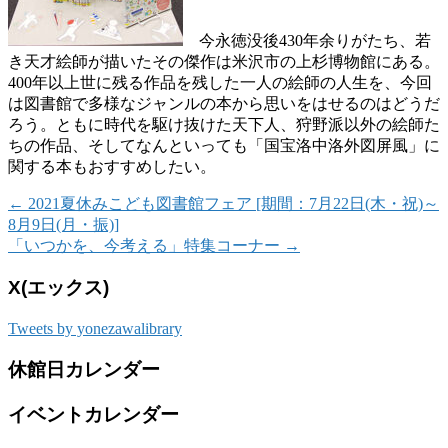
今永徳没後430年余りがたち、若
き天才絵師が描いたその傑作は米沢市の上杉博物館にある。
400年以上世に残る作品を残した一人の絵師の人生を、今回
は図書館で多様なジャンルの本から思いをはせるのはどうだ
ろう。ともに時代を駆け抜けた天下人、狩野派以外の絵師た
ちの作品、そしてなんといっても「国宝洛中洛外図屏風」に
関する本もおすすめしたい。
←
2021夏休みこども図書館フェア [期間：7月22日(木・祝)～
8月9日(月・振)]
「いつかを、今考える」特集コーナー
→
X(エックス)
Tweets by yonezawalibrary
休館日カレンダー
イベントカレンダー