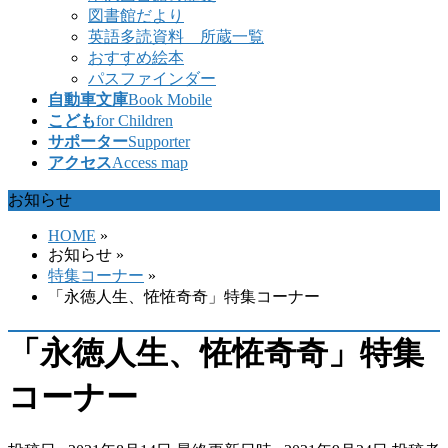
図書館だより
英語多読資料 所蔵一覧
おすすめ絵本
パスファインダー
自動車文庫
Book Mobile
こども
for Children
サポーター
Supporter
アクセス
Access map
お知らせ
HOME
»
お知らせ
»
特集コーナー
»
「永徳人生、恠恠奇奇」特集コーナー
「永徳人生、恠恠奇奇」特集
コーナー