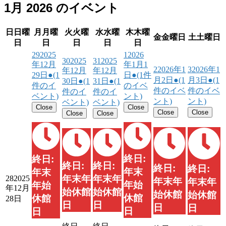
1月 2026 のイベント
日
日曜
月
月曜
火
火曜
水
水曜
木
木曜
金
金曜日
土
土曜日
日
日
日
日
日
29
2025
1
2026
30
2025
31
2025
年12月
年1月1
2
2026年1
3
2026年1
年12月
年12月
29日
●
(1
日
●
(1件
月2日
●
(1
月3日
●
(1
30日
●
(1
31日
●
(1
件のイ
のイベ
件のイベ
件のイベ
件のイ
件のイ
ベント)
ント)
ント)
ント)
ベント)
ベント)
Close
Close
Close
Close
Close
Close
終日:
終日:
終日:
終日:
終日:
終日:
年末
年末
年末年
年末年
28
2025
年末年
年末年
年始
年始
年12月
始休館
始休館
始休館
始休館
休館
休館
28日
日
日
日
日
日
日