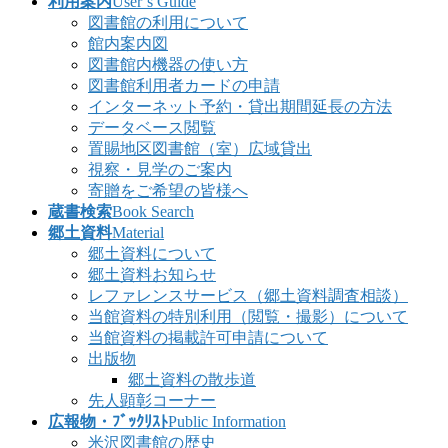
利用案内
User’s Guide
図書館の利用について
館内案内図
図書館内機器の使い方
図書館利用者カードの申請
インターネット予約・貸出期間延長の方法
データベース閲覧
置賜地区図書館（室）広域貸出
視察・見学のご案内
寄贈をご希望の皆様へ
蔵書検索
Book Search
郷土資料
Material
郷土資料について
郷土資料お知らせ
レファレンスサービス（郷土資料調査相談）
当館資料の特別利用（閲覧・撮影）について
当館資料の掲載許可申請について
出版物
郷土資料の散歩道
先人顕彰コーナー
広報物・ﾌﾞｯｸﾘｽﾄ
Public Information
米沢図書館の歴史