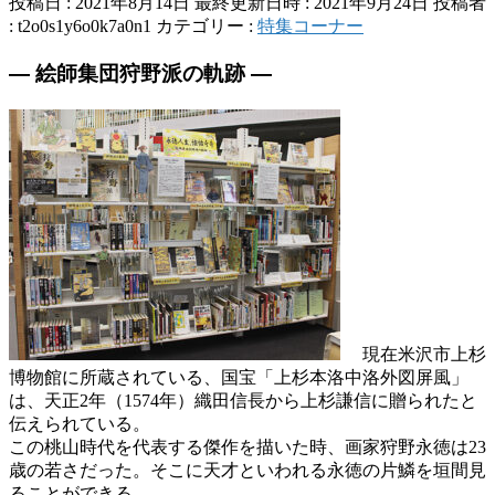
投稿日 : 2021年8月14日
最終更新日時 : 2021年9月24日
投稿者
:
t2o0s1y6o0k7a0n1
カテゴリー :
特集コーナー
― 絵師集団狩野派の軌跡 ―
現在米沢市上杉
博物館に所蔵されている、国宝「上杉本洛中洛外図屏風」
は、天正2年（1574年）織田信長から上杉謙信に贈られたと
伝えられている。
この桃山時代を代表する傑作を描いた時、画家狩野永徳は23
歳の若さだった。そこに天才といわれる永徳の片鱗を垣間見
ることができる。