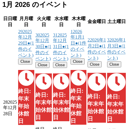
1月 2026 のイベント
日
日曜
月
月曜
火
火曜
水
水曜
木
木曜
金
金曜日
土
土曜日
日
日
日
日
日
29
2025
1
2026
30
2025
31
2025
年12月
年1月1
2
2026年1
3
2026年1
年12月
年12月
29日
●
(1
日
●
(1件
月2日
●
(1
月3日
●
(1
30日
●
(1
31日
●
(1
件のイ
のイベ
件のイベ
件のイベ
件のイ
件のイ
ベント)
ント)
ント)
ント)
ベント)
ベント)
Close
Close
Close
Close
Close
Close
終日:
終日:
終日:
終日:
終日:
終日:
年末
年末
年末年
年末年
28
2025
年末年
年末年
年始
年始
年12月
始休館
始休館
始休館
始休館
休館
休館
28日
日
日
日
日
日
日