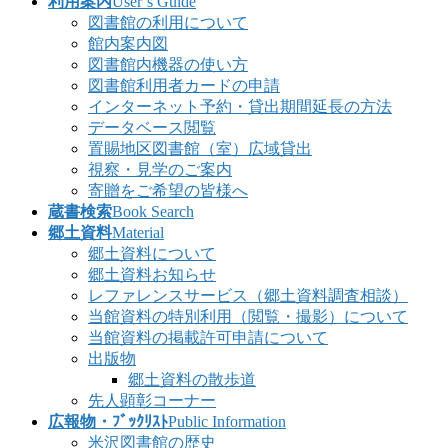
利用案内
User’s Guide
図書館の利用について
館内案内図
図書館内機器の使い方
図書館利用者カードの申請
インターネット予約・貸出期間延長の方法
データベース閲覧
置賜地区図書館（室）広域貸出
視察・見学のご案内
寄贈をご希望の皆様へ
蔵書検索
Book Search
郷土資料
Material
郷土資料について
郷土資料お知らせ
レファレンスサービス（郷土資料調査相談）
当館資料の特別利用（閲覧・撮影）について
当館資料の掲載許可申請について
出版物
郷土資料の散歩道
先人顕彰コーナー
広報物・ﾌﾞｯｸﾘｽﾄ
Public Information
米沢図書館の歴史