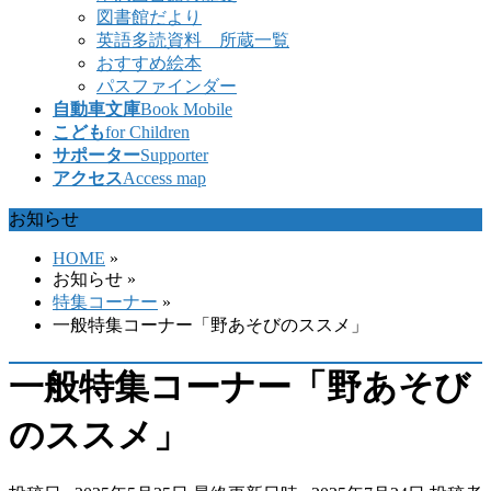
図書館だより
英語多読資料 所蔵一覧
おすすめ絵本
パスファインダー
自動車文庫
Book Mobile
こども
for Children
サポーター
Supporter
アクセス
Access map
お知らせ
HOME
»
お知らせ
»
特集コーナー
»
一般特集コーナー「野あそびのススメ」
一般特集コーナー「野あそび
のススメ」