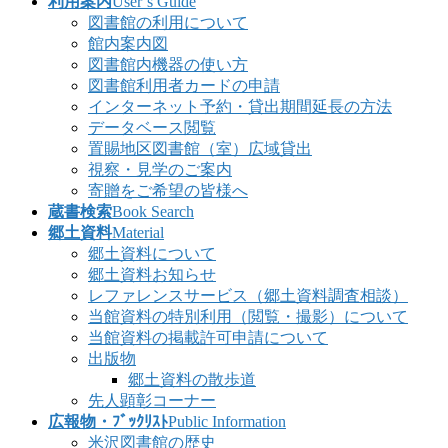
利用案内
User’s Guide
図書館の利用について
館内案内図
図書館内機器の使い方
図書館利用者カードの申請
インターネット予約・貸出期間延長の方法
データベース閲覧
置賜地区図書館（室）広域貸出
視察・見学のご案内
寄贈をご希望の皆様へ
蔵書検索
Book Search
郷土資料
Material
郷土資料について
郷土資料お知らせ
レファレンスサービス（郷土資料調査相談）
当館資料の特別利用（閲覧・撮影）について
当館資料の掲載許可申請について
出版物
郷土資料の散歩道
先人顕彰コーナー
広報物・ﾌﾞｯｸﾘｽﾄ
Public Information
米沢図書館の歴史