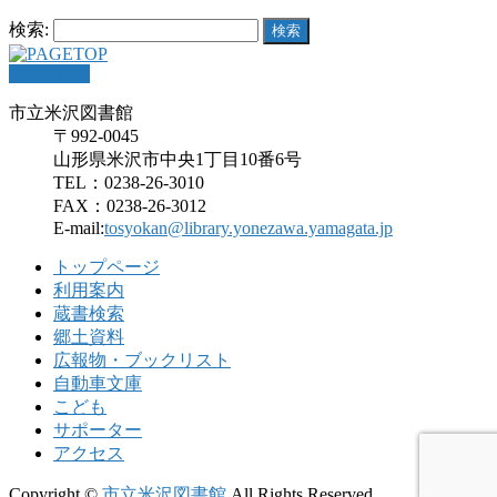
検索:
PAGETOP
市立米沢図書館
〒992-0045
山形県米沢市中央1丁目10番6号
TEL：0238-26-3010
FAX：0238-26-3012
E-mail:
tosyokan@library.yonezawa.yamagata.jp
トップページ
利用案内
蔵書検索
郷土資料
広報物・ブックリスト
自動車文庫
こども
サポーター
アクセス
Copyright ©
市立米沢図書館
All Rights Reserved.