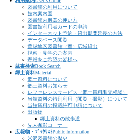
利用案内
User’s Guide
図書館の利用について
館内案内図
図書館内機器の使い方
図書館利用者カードの申請
インターネット予約・貸出期間延長の方法
データベース閲覧
置賜地区図書館（室）広域貸出
視察・見学のご案内
寄贈をご希望の皆様へ
蔵書検索
Book Search
郷土資料
Material
郷土資料について
郷土資料お知らせ
レファレンスサービス（郷土資料調査相談）
当館資料の特別利用（閲覧・撮影）について
当館資料の掲載許可申請について
出版物
郷土資料の散歩道
先人顕彰コーナー
広報物・ﾌﾞｯｸﾘｽﾄ
Public Information
米沢図書館の歴史