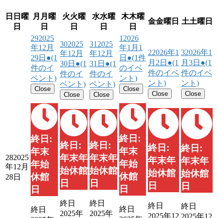
日
日曜
月
月曜
火
火曜
水
水曜
木
木曜
金
金曜日
土
土曜日
日
日
日
日
日
29
2025
1
2026
30
2025
31
2025
年12月
年1月1
2
2026年1
3
2026年1
年12月
年12月
29日
●
(1
日
●
(1件
月2日
●
(1
月3日
●
(1
30日
●
(1
31日
●
(1
件のイ
のイベ
件のイベ
件のイベ
件のイ
件のイ
ベント)
ント)
ント)
ント)
ベント)
ベント)
Close
Close
Close
Close
Close
Close
終日:
終日:
終日:
終日:
終日:
終日:
年末
年末
年末年
年末年
28
2025
年末年
年末年
年始
年始
年12月
始休館
始休館
始休館
始休館
休館
休館
28日
日
日
日
日
日
日
終日
終日
終日
終日
終日
終日
2025年
2025年
2025年12
2025年12