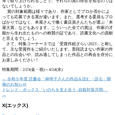
等で取り上げられることで、それらの賞の存在を知るのでは
ないでしょうか。
賞の対象範囲は様々であり、作家としてプロか否かによ
っても応募できる賞が違います。また、選考する委員もプロ
ばかりではなく、本屋さんで働く書店員さんたちが選ぶ「本
屋大賞」などもあります。こういった全ての賞は、作家の才
能から生れ出たものへの称賛の証であり、読書文化への貢献
と言えるでしょう。
さて、特集コーナー３では「受賞作総ざらい2023」と称し
て、主な受賞作をご紹介いたします。普段読まない作家の作
品との出会いや、読み逃してしまった作品との再会を存分に
お楽しみください！
特集期間：2/23(金・祝)～4/24(水)
←
令和５年度 読書会「林明子さんの作品を読む・語る」開
催のお知らせ
トレンド・ボックス「いのちを支え合う -自殺対策月間-」
→
X(エックス)