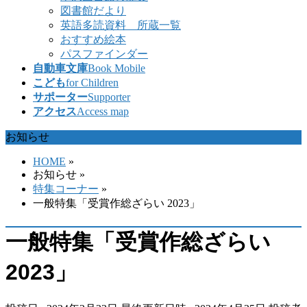
図書館だより
英語多読資料 所蔵一覧
おすすめ絵本
パスファインダー
自動車文庫
Book Mobile
こども
for Children
サポーター
Supporter
アクセス
Access map
お知らせ
HOME
»
お知らせ
»
特集コーナー
»
一般特集「受賞作総ざらい 2023」
一般特集「受賞作総ざらい
2023」