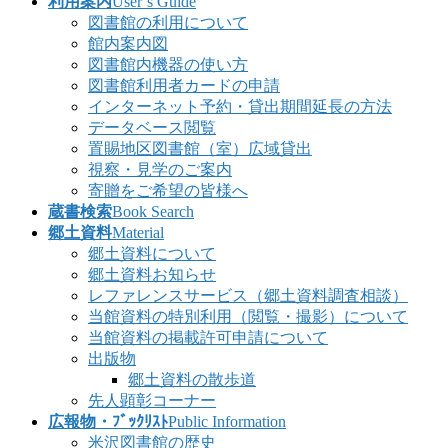
利用案内
User’s Guide
図書館の利用について
館内案内図
図書館内機器の使い方
図書館利用者カードの申請
インターネット予約・貸出期間延長の方法
データベース閲覧
置賜地区図書館（室）広域貸出
視察・見学のご案内
寄贈をご希望の皆様へ
蔵書検索
Book Search
郷土資料
Material
郷土資料について
郷土資料お知らせ
レファレンスサービス（郷土資料調査相談）
当館資料の特別利用（閲覧・撮影）について
当館資料の掲載許可申請について
出版物
郷土資料の散歩道
先人顕彰コーナー
広報物・ﾌﾞｯｸﾘｽﾄ
Public Information
米沢図書館の歴史