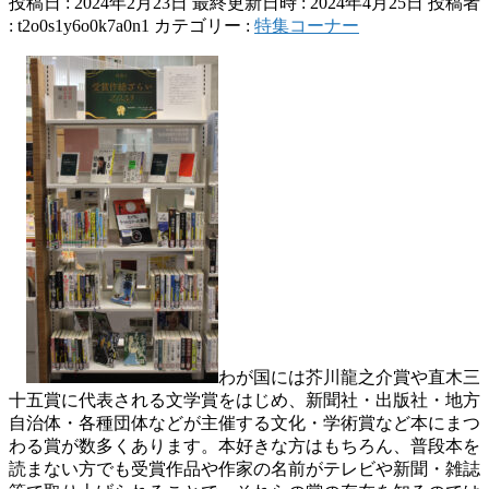
投稿日 : 2024年2月23日
最終更新日時 : 2024年4月25日
投稿者
:
t2o0s1y6o0k7a0n1
カテゴリー :
特集コーナー
わが国には芥川龍之介賞や直木三
十五賞に代表される文学賞をはじめ、新聞社・出版社・地方
自治体・各種団体などが主催する文化・学術賞など本にまつ
わる賞が数多くあります。本好きな方はもちろん、普段本を
読まない方でも受賞作品や作家の名前がテレビや新聞・雑誌