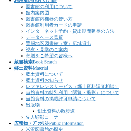
利用案内
User’s Guide
図書館の利用について
館内案内図
図書館内機器の使い方
図書館利用者カードの申請
インターネット予約・貸出期間延長の方法
データベース閲覧
置賜地区図書館（室）広域貸出
視察・見学のご案内
寄贈をご希望の皆様へ
蔵書検索
Book Search
郷土資料
Material
郷土資料について
郷土資料お知らせ
レファレンスサービス（郷土資料調査相談）
当館資料の特別利用（閲覧・撮影）について
当館資料の掲載許可申請について
出版物
郷土資料の散歩道
先人顕彰コーナー
広報物・ﾌﾞｯｸﾘｽﾄ
Public Information
米沢図書館の歴史