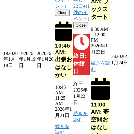
AM: ブ
ント)
22日
●
(1
ックス
件のイ
Close
タート
ベント)
Close
9:30 AM
–
12:00
PM
10:45
2026年1
AM:
月23日
18
2026
19
2026
20
2026
終日:
24
2026年
出張お
年1月
年1月19
年1月20
1月24日
続きを読
休館
18日
日
日
はなし
む
日
かい
終日
10:45
2026年
AM
–
1月22
11:25
日
AM
11:00
2026年1
AM: 夢
続きを
月21日
空間お
読む
続きを
はなし
読む