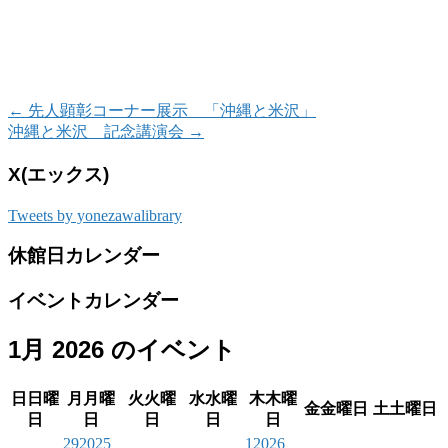
←
先人顕彰コーナー展示 「沖縄と米沢」
沖縄と米沢 記念講演会
→
X(エックス)
Tweets by yonezawalibrary
休館日カレンダー
イベントカレンダー
1月 2026 のイベント
日
日曜
月
月曜
火
火曜
水
水曜
木
木曜
金
金曜日
土
土曜日
日
日
日
日
日
29
2025
1
2026