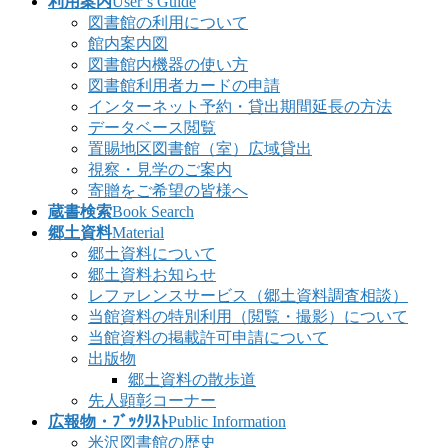
利用案内
User’s Guide
図書館の利用について
館内案内図
図書館内機器の使い方
図書館利用者カードの申請
インターネット予約・貸出期間延長の方法
データベース閲覧
置賜地区図書館（室）広域貸出
視察・見学のご案内
寄贈をご希望の皆様へ
蔵書検索
Book Search
郷土資料
Material
郷土資料について
郷土資料お知らせ
レファレンスサービス（郷土資料調査相談）
当館資料の特別利用（閲覧・撮影）について
当館資料の掲載許可申請について
出版物
郷土資料の散歩道
先人顕彰コーナー
広報物・ﾌﾞｯｸﾘｽﾄ
Public Information
米沢図書館の歴史