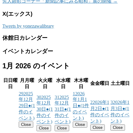
先人顕彰コーナー「新聞記事にみる昭和」展の開催
→
X(エックス)
Tweets by yonezawalibrary
休館日カレンダー
イベントカレンダー
1月 2026 のイベント
日
日曜
月
月曜
火
火曜
水
水曜
木
木曜
金
金曜日
土
土曜日
日
日
日
日
日
29
2025
1
2026
30
2025
31
2025
年12月
年1月1
2
2026年1
3
2026年1
年12月
年12月
29日
●
(1
日
●
(1件
月2日
●
(1
月3日
●
(1
30日
●
(1
31日
●
(1
件のイ
のイベ
件のイベ
件のイベ
件のイ
件のイ
ベント)
ント)
ント)
ント)
ベント)
ベント)
Close
Close
Close
Close
Close
Close