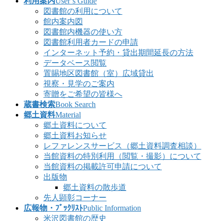
利用案内
User’s Guide
図書館の利用について
館内案内図
図書館内機器の使い方
図書館利用者カードの申請
インターネット予約・貸出期間延長の方法
データベース閲覧
置賜地区図書館（室）広域貸出
視察・見学のご案内
寄贈をご希望の皆様へ
蔵書検索
Book Search
郷土資料
Material
郷土資料について
郷土資料お知らせ
レファレンスサービス（郷土資料調査相談）
当館資料の特別利用（閲覧・撮影）について
当館資料の掲載許可申請について
出版物
郷土資料の散歩道
先人顕彰コーナー
広報物・ﾌﾞｯｸﾘｽﾄ
Public Information
米沢図書館の歴史