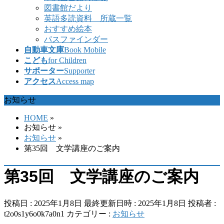
図書館だより
英語多読資料 所蔵一覧
おすすめ絵本
パスファインダー
自動車文庫
Book Mobile
こども
for Children
サポーター
Supporter
アクセス
Access map
お知らせ
HOME
»
お知らせ
»
お知らせ
»
第35回 文学講座のご案内
第35回 文学講座のご案内
投稿日 : 2025年1月8日
最終更新日時 : 2025年1月8日
投稿者 :
t2o0s1y6o0k7a0n1
カテゴリー :
お知らせ