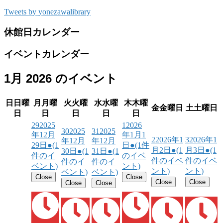
Tweets by yonezawalibrary
休館日カレンダー
イベントカレンダー
1月 2026 のイベント
日
日曜
月
月曜
火
火曜
水
水曜
木
木曜
金
金曜日
土
土曜日
日
日
日
日
日
29
2025
1
2026
30
2025
31
2025
年12月
年1月1
2
2026年1
3
2026年1
年12月
年12月
29日
●
(1
日
●
(1件
月2日
●
(1
月3日
●
(1
30日
●
(1
31日
●
(1
件のイ
のイベ
件のイベ
件のイベ
件のイ
件のイ
ベント)
ント)
ント)
ント)
ベント)
ベント)
Close
Close
Close
Close
Close
Close