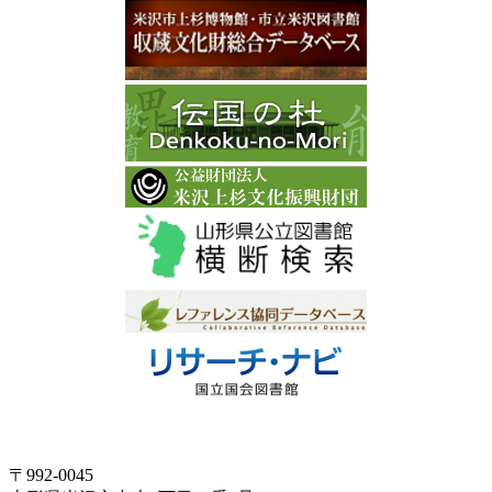
〒992-0045