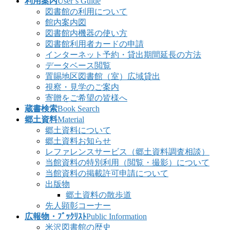
利用案内
User’s Guide
図書館の利用について
館内案内図
図書館内機器の使い方
図書館利用者カードの申請
インターネット予約・貸出期間延長の方法
データベース閲覧
置賜地区図書館（室）広域貸出
視察・見学のご案内
寄贈をご希望の皆様へ
蔵書検索
Book Search
郷土資料
Material
郷土資料について
郷土資料お知らせ
レファレンスサービス（郷土資料調査相談）
当館資料の特別利用（閲覧・撮影）について
当館資料の掲載許可申請について
出版物
郷土資料の散歩道
先人顕彰コーナー
広報物・ﾌﾞｯｸﾘｽﾄ
Public Information
米沢図書館の歴史