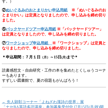
す。）
②
ぬいぐるみのおとまりかい申込用紙
※「ぬいぐるみのお
とまりかい」は定員となりましたので、申し込みを締め切り
ました。
⑤
バックヤードツアー申込用紙
※「バックヤードツアー」
は定員となりましたので、申し込みを締め切りました。
⑦
ワークショップ申込用紙
※「ワークショップ」は定員と
なりましたので、申し込みを締め切りました。
＊申込期間：７月１日
～15日
まで＊
（月）
(月)
読書感想文・自由研究・工作の本を集めたとくしゅうコーナ
ーもあります。
すずしい図書館で、夏の宿題もがんばろう！
←
先人顕彰コーナー「よねざわ漢詩の世界」展
「ナセBA英語多読講座」参加募集受付中 [7月15日(月/祝)開