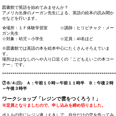
図書館で英語を始めてみませんか？
アメリカ出身のメーガン先生による、英語の絵本の読み聞か
せなどを行います。
☆
場所：１Ｆ体験学習室 ☆講師：ヒリビチャク・メー
ガン先生
☆対象：幼児～小学生 ☆定員：40名ほど
※図書館では英語の本を絵本中心にたくさんそろえていま
す。
場所はおはなしのへや入り口近くの「こどもえいごの本コー
ナー」です。
*******************************************************
⑦８/４(日) Ａ：午前１０時～午前１１時半 Ｂ：午後２時
～午後３時半
ワークショップ「レジンで雲をつくろう！」
※定員となりましたので、申し込みを締め切りました。
ボトルの中にレジン液（えき）で、自分だけの空を作ってみ