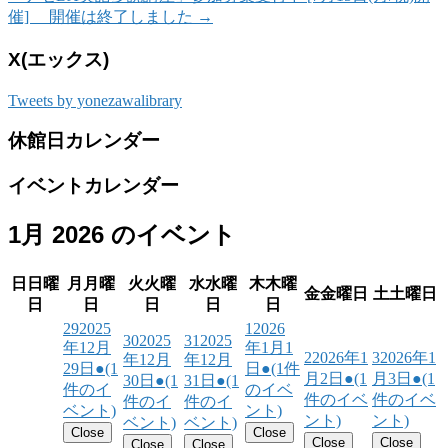
催] 開催は終了しました
→
X(エックス)
Tweets by yonezawalibrary
休館日カレンダー
イベントカレンダー
1月 2026 のイベント
日
日曜
月
月曜
火
火曜
水
水曜
木
木曜
金
金曜日
土
土曜日
日
日
日
日
日
29
2025
1
2026
30
2025
31
2025
年12月
年1月1
2
2026年1
3
2026年1
年12月
年12月
29日
●
(1
日
●
(1件
月2日
●
(1
月3日
●
(1
30日
●
(1
31日
●
(1
件のイ
のイベ
件のイベ
件のイベ
件のイ
件のイ
ベント)
ント)
ント)
ント)
ベント)
ベント)
Close
Close
Close
Close
Close
Close