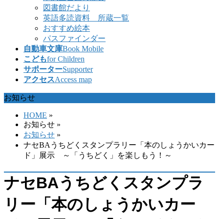
図書館だより
英語多読資料 所蔵一覧
おすすめ絵本
パスファインダー
自動車文庫
Book Mobile
こども
for Children
サポーター
Supporter
アクセス
Access map
お知らせ
HOME
»
お知らせ
»
お知らせ
»
ナセBAうちどくスタンプラリー「本のしょうかいカー
ド」展示 ～「うちどく」を楽しもう！～
ナセBAうちどくスタンプラ
リー「本のしょうかいカー