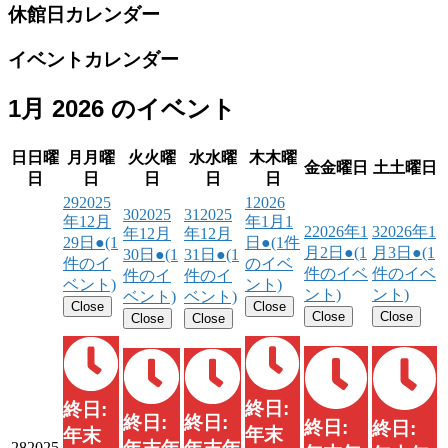
休館日カレンダー
イベントカレンダー
1月 2026 のイベント
日
日曜
月
月曜
火
火曜
水
水曜
木
木曜
金
金曜日
土
土曜日
日
日
日
日
日
29
2025
1
2026
30
2025
31
2025
年12月
年1月1
2
2026年1
3
2026年1
年12月
年12月
29日
●
(1
日
●
(1件
月2日
●
(1
月3日
●
(1
30日
●
(1
31日
●
(1
件のイ
のイベ
件のイベ
件のイベ
件のイ
件のイ
ベント)
ント)
ント)
ント)
ベント)
ベント)
Close
Close
Close
Close
Close
Close
終日:
終日:
終日:
終日:
終日:
終日:
年末
年末
28
2025