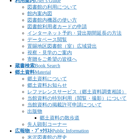
利用案内
User’s Guide
図書館の利用について
館内案内図
図書館内機器の使い方
図書館利用者カードの申請
インターネット予約・貸出期間延長の方法
データベース閲覧
置賜地区図書館（室）広域貸出
視察・見学のご案内
寄贈をご希望の皆様へ
蔵書検索
Book Search
郷土資料
Material
郷土資料について
郷土資料お知らせ
レファレンスサービス（郷土資料調査相談）
当館資料の特別利用（閲覧・撮影）について
当館資料の掲載許可申請について
出版物
郷土資料の散歩道
先人顕彰コーナー
広報物・ﾌﾞｯｸﾘｽﾄ
Public Information
米沢図書館の歴史