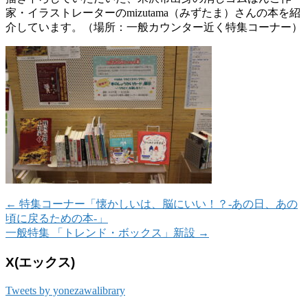
家・イラストレーターのmizutama（みずたま）さんの本を紹
介しています。（場所：一般カウンター近く特集コーナー）
←
特集コーナー「懐かしいは、脳にいい！？-あの日、あの
頃に戻るための本-」
一般特集 「トレンド・ボックス」新設
→
X(エックス)
Tweets by yonezawalibrary