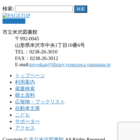
検索:
PAGETOP
市立米沢図書館
〒992-0045
山形県米沢市中央1丁目10番6号
TEL：0238-26-3010
FAX：0238-26-3012
E-mail:
tosyokan@library.yonezawa.yamagata.jp
トップページ
利用案内
蔵書検索
郷土資料
広報物・ブックリスト
自動車文庫
こども
サポーター
アクセス
Copyright ©
市立米沢図書館
All Rights Reserved.