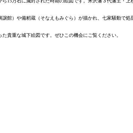
0万から15万石に減封された時期の絵図です。米沢藩３代藩主・
（興譲館）や備籾蔵（そなえもみぐら）が描かれ、七家騒動で
った貴重な城下絵図です。ぜひこの機会にご覧ください。