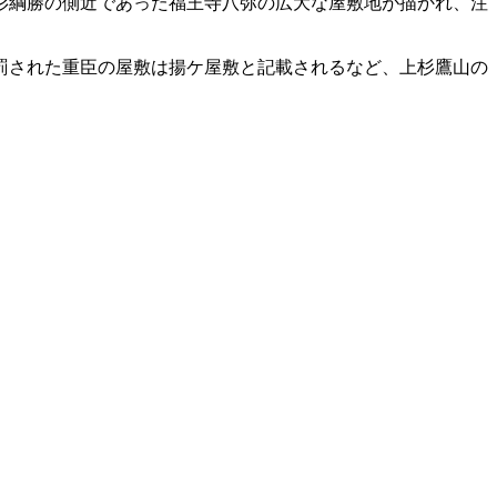
上杉綱勝の側近であった福王寺八弥の広大な屋敷地が描かれ、注
処罰された重臣の屋敷は揚ケ屋敷と記載されるなど、上杉鷹山の