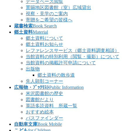
データベース閲覧
置賜地区図書館（室）広域貸出
視察・見学のご案内
寄贈をご希望の皆様へ
蔵書検索
Book Search
郷土資料
Material
郷土資料について
郷土資料お知らせ
レファレンスサービス（郷土資料調査相談）
当館資料の特別利用（閲覧・撮影）について
当館資料の掲載許可申請について
出版物
郷土資料の散歩道
先人顕彰コーナー
広報物・ﾌﾞｯｸﾘｽﾄ
Public Information
米沢図書館の歴史
図書館だより
英語多読資料 所蔵一覧
おすすめ絵本
パスファインダー
自動車文庫
Book Mobile
こども
for Children