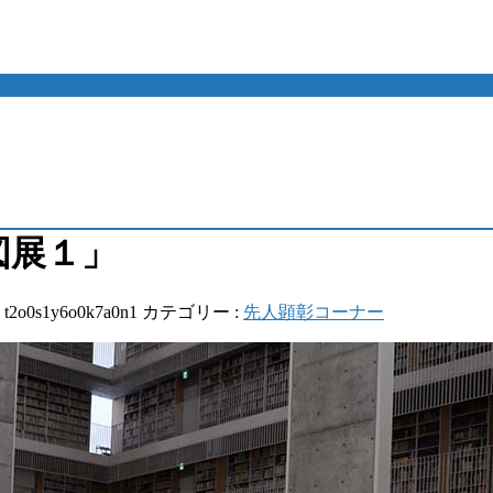
図展１」
:
t2o0s1y6o0k7a0n1
カテゴリー :
先人顕彰コーナー