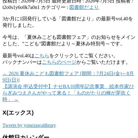
投稿日 : 2026年7月5日
最終更新日時 : 2026年7月5日
投稿者 :
t2o0s1y6o0k7a0n1
カテゴリー :
図書館だより
3か月に1回発行している「図書館だより」の最新号vol.40を
発行しました。
今号は、「夏休みこども図書館フェア」のお知らせをメイン
とした、”こども”図書館だより～夏休み特別号～です。
最新号vol.40は
こちら
をクリックしてご覧ください。
バックナンバーは
こちらのページ
からご覧いただけます。
←
2026 夏休みこども図書館フェア [期間：7月24日(金)～8月
9日(日)]
【講演会 申込受付中】ナセBA10周年記念事業 絵本作家ひ
らぎみつえさんがやって来る！「ものがたりの種が芽吹く
時」
→
X(エックス)
Tweets by yonezawalibrary
休館日カレンダー