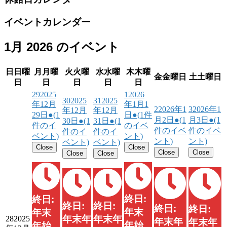
イベントカレンダー
1月 2026 のイベント
日
日曜
月
月曜
火
火曜
水
水曜
木
木曜
金
金曜日
土
土曜日
日
日
日
日
日
29
2025
1
2026
30
2025
31
2025
年12月
年1月1
2
2026年1
3
2026年1
年12月
年12月
29日
●
(1
日
●
(1件
月2日
●
(1
月3日
●
(1
30日
●
(1
31日
●
(1
件のイ
のイベ
件のイベ
件のイベ
件のイ
件のイ
ベント)
ント)
ント)
ント)
ベント)
ベント)
Close
Close
Close
Close
Close
Close
終日:
終日:
終日:
終日:
終日:
終日:
年末
年末
年末年
年末年
28
2025
年末年
年末年
年始
年始