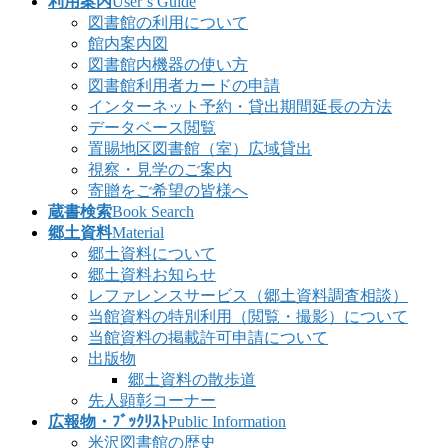
利用案内
User’s Guide
図書館の利用について
館内案内図
図書館内機器の使い方
図書館利用者カードの申請
インターネット予約・貸出期間延長の方法
データベース閲覧
置賜地区図書館（室）広域貸出
視察・見学のご案内
寄贈をご希望の皆様へ
蔵書検索
Book Search
郷土資料
Material
郷土資料について
郷土資料お知らせ
レファレンスサービス（郷土資料調査相談）
当館資料の特別利用（閲覧・撮影）について
当館資料の掲載許可申請について
出版物
郷土資料の散歩道
先人顕彰コーナー
広報物・ﾌﾞｯｸﾘｽﾄ
Public Information
米沢図書館の歴史