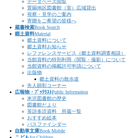
データベース閲覧
置賜地区図書館（室）広域貸出
視察・見学のご案内
寄贈をご希望の皆様へ
蔵書検索
Book Search
郷土資料
Material
郷土資料について
郷土資料お知らせ
レファレンスサービス（郷土資料調査相談）
当館資料の特別利用（閲覧・撮影）について
当館資料の掲載許可申請について
出版物
郷土資料の散歩道
先人顕彰コーナー
広報物・ﾌﾞｯｸﾘｽﾄ
Public Information
米沢図書館の歴史
図書館だより
英語多読資料 所蔵一覧
おすすめ絵本
パスファインダー
自動車文庫
Book Mobile
こども
for Children