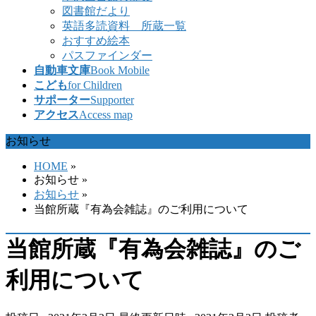
図書館だより
英語多読資料 所蔵一覧
おすすめ絵本
パスファインダー
自動車文庫
Book Mobile
こども
for Children
サポーター
Supporter
アクセス
Access map
お知らせ
HOME
»
お知らせ
»
お知らせ
»
当館所蔵『有為会雑誌』のご利用について
当館所蔵『有為会雑誌』のご
利用について