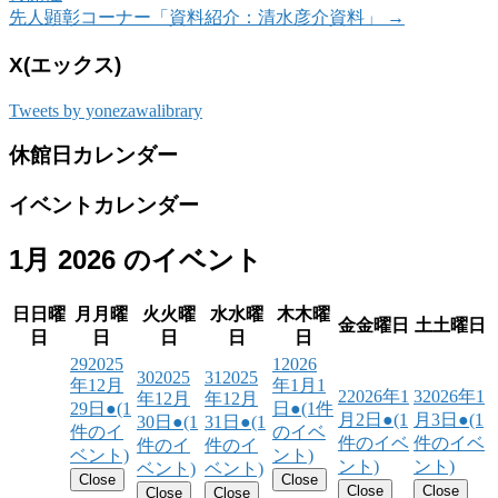
先人顕彰コーナー「資料紹介：清水彦介資料」
→
X(エックス)
Tweets by yonezawalibrary
休館日カレンダー
イベントカレンダー
1月 2026 のイベント
日
日曜
月
月曜
火
火曜
水
水曜
木
木曜
金
金曜日
土
土曜日
日
日
日
日
日
29
2025
1
2026
30
2025
31
2025
年12月
年1月1
2
2026年1
3
2026年1
年12月
年12月
29日
●
(1
日
●
(1件
月2日
●
(1
月3日
●
(1
30日
●
(1
31日
●
(1
件のイ
のイベ
件のイベ
件のイベ
件のイ
件のイ
ベント)
ント)
ント)
ント)
ベント)
ベント)
Close
Close
Close
Close
Close
Close