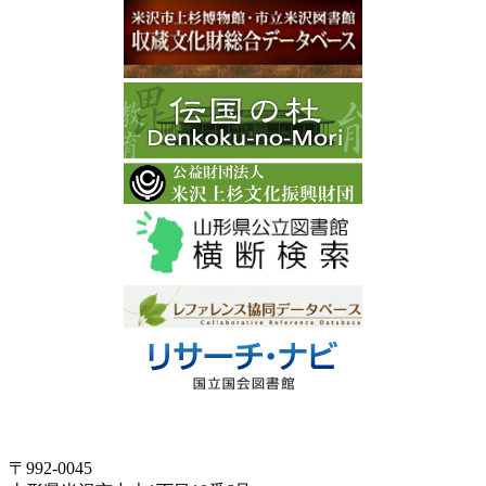
〒992-0045