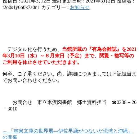
投稿日 : 2021年3月2日
最終更新日時 : 2021年3月2日
投稿者 :
t2o0s1y6o0k7a0n1
カテゴリー :
お知らせ
デジタル化を行うため、
当館所蔵の『有為会雑誌』を2021
年3月10日（水）～６月末日（予定）まで、閲覧・複写等の
ご利用を休止させていただきます。
何卒、ご了承ください。尚、詳細につきましては下記担当ま
でお問い合わせください。
お問合せ 市立米沢図書館 郷土資料担当 ☎0238－26
－3010
←
「林泉文庫の世界展―伊佐早謙がつないだ琉球と沖縄」
の開催