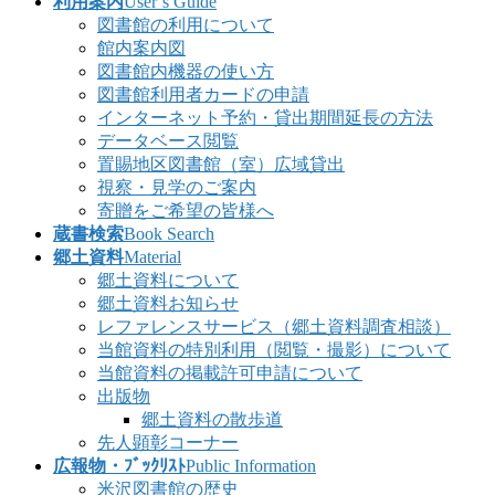
利用案内
User’s Guide
図書館の利用について
館内案内図
図書館内機器の使い方
図書館利用者カードの申請
インターネット予約・貸出期間延長の方法
データベース閲覧
置賜地区図書館（室）広域貸出
視察・見学のご案内
寄贈をご希望の皆様へ
蔵書検索
Book Search
郷土資料
Material
郷土資料について
郷土資料お知らせ
レファレンスサービス（郷土資料調査相談）
当館資料の特別利用（閲覧・撮影）について
当館資料の掲載許可申請について
出版物
郷土資料の散歩道
先人顕彰コーナー
広報物・ﾌﾞｯｸﾘｽﾄ
Public Information
米沢図書館の歴史