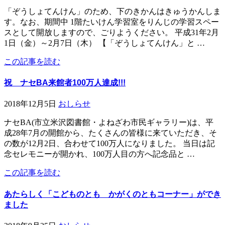
「ぞうしょてんけん」のため、下のきかんはきゅうかんしま
す。なお、期間中 1階たいけん学習室をりんじの学習スペー
スとして開放しますので、ごりようください。 平成31年2月
1日（金）～2月7日（木） 【「ぞうしょてんけん」と …
この記事を読む
祝 ナセBA来館者100万人達成!!!
2018年12月5日
おしらせ
ナセBA(市立米沢図書館・よねざわ市民ギャラリー)は、平
成28年7月の開館から、たくさんの皆様に来ていただき、そ
の数が12月2日、合わせて100万人になりました。 当日は記
念セレモニーが開かれ、100万人目の方へ記念品と …
この記事を読む
あたらしく「こどものとも かがくのともコーナー」ができ
ました