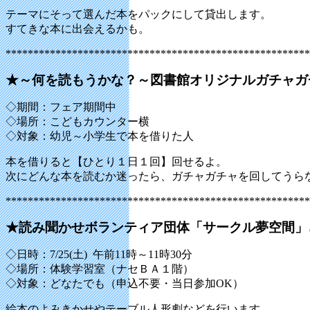
テーマにそって選んだ本をパックにして貸出します。
すてきな本に出会えるかも。
*******************************************************
★～何を読もうかな？～図書館オリジナルガチャガ
◇期間：フェア期間中
◇場所：こどもカウンター横
◇対象：幼児～小学生で本を借りた人
本を借りると【ひとり１日１回】回せるよ。
次にどんな本を読むか迷ったら、ガチャガチャを回してうら
*******************************************************
★読み聞かせボランティア団体「サークル夢空間」
◇日時：7/25(土) 午前11時～11時30分
◇場所：体験学習室（ナセＢＡ１階）
◇対象：どなたでも（申込不要・当日参加OK）
絵本のよみきかせやテーブル人形劇などを行います。