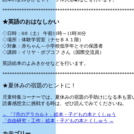
*******************************************************
★英語のおはなしかい
◇日時：8/8（土） 午前11時～11時30分
◇場所：体験学習室（ナセＢＡ１階）
◇対象：赤ちゃん～小学校低学年とその保護者
◇講師：イリヤ・ボブコフ さん（国際交流員）
英語絵本のよみきかせなどを行います。
*******************************************************
★夏休みの宿題のヒントに！
児童特集コーナーでは、夏休みの宿題の手助けになる本も置
読書感想文に挑戦する時は、ぜひ読んでみてくださいね。
←
「7月のアラカルト」絵本・子どもの本とくしゅう
「自由研究・工作」絵本・子どもの本とくしゅう
→
カテゴリー