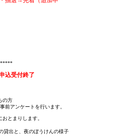
・抽選→先着（追加申
*****
申込受付終了
ちの方
、事前アンケートを行います。
におとまりします。
本の貸出と、夜のぼうけんの様子