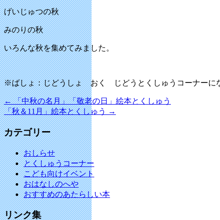
げいじゅつの秋
みのりの秋
いろんな秋を集めてみました。
※ばしょ：じどうしょ おく じどうとくしゅうコーナーに
←
「中秋の名月」「敬老の日」絵本とくしゅう
「秋＆11月」絵本とくしゅう
→
カテゴリー
おしらせ
とくしゅうコーナー
こども向けイベント
おはなしのへや
おすすめのあたらしい本
リンク集