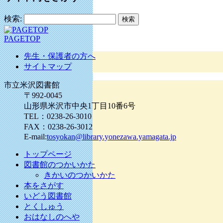
検索:
PAGETOP
先生・保護者の方へ
サイトマップ
市立米沢図書館
〒992-0045
山形県米沢市中央1丁目10番6号
TEL：0238-26-3010
FAX：0238-26-3012
E-mail:
tosyokan@library.yonezawa.yamagata.jp
トップページ
図書館のつかいかた
きかいのつかいかた
本をさがす
いどう図書館
とくしゅう
おはなしのへや