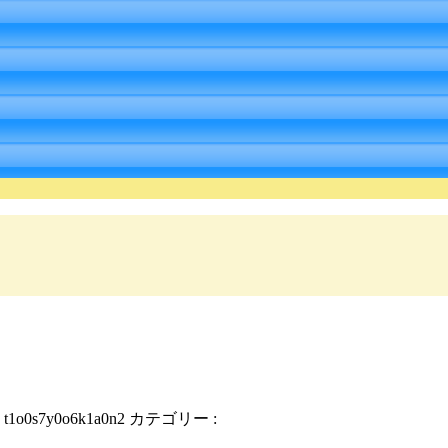
:
t1o0s7y0o6k1a0n2
カテゴリー :