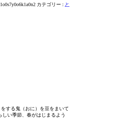
t1o0s7y0o6k1a0n2
カテゴリー :
と
さをする鬼（おに）を豆をまいて
らしい季節、春がはじまるよう