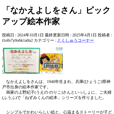
「なかえよしをさん」ピック
アップ絵本作家
投稿日 : 2024年10月1日
最終更新日時 : 2025年4月1日
投稿者 :
t1o0s7y0o6k1a0n2
カテゴリー :
とくしゅうコーナー
なかえよしをさんは、1940年生まれ、兵庫(ひょうご)県神
戸市出身の絵本作家です。
画家の上野紀子(うえの のりこ)さんといっしょに、ご夫婦
(ふうふ)で「ねずみくんの絵本」シリーズを作りました。
シンプルでかわいらしい絵と、心温まるストーリーが子ど