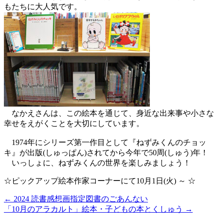
もたちに大人気です。
なかえさんは、この絵本を通じて、身近な出来事や小さな
幸せをえがくことを大切にしています。
1974年にシリーズ第一作目として『ねずみくんのチョッ
キ』が出版(しゅっぱん)されてから今年で50周(しゅう)年！
いっしょに、ねずみくんの世界を楽しみましょう！
☆ピックアップ絵本作家コーナーにて10月1日(火) ～ ☆
←
2024 読書感想画指定図書のごあんない
「10月のアラカルト」絵本・子どもの本とくしゅう
→