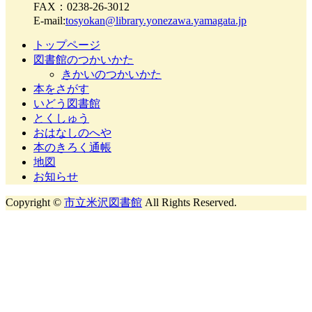
FAX：0238-26-3012
E-mail:
tosyokan@library.yonezawa.yamagata.jp
トップページ
図書館のつかいかた
きかいのつかいかた
本をさがす
いどう図書館
とくしゅう
おはなしのへや
本のきろく通帳
地図
お知らせ
Copyright ©
市立米沢図書館
All Rights Reserved.