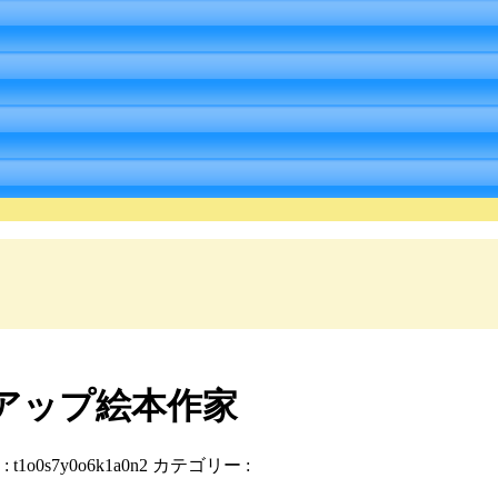
アップ絵本作家
:
t1o0s7y0o6k1a0n2
カテゴリー :