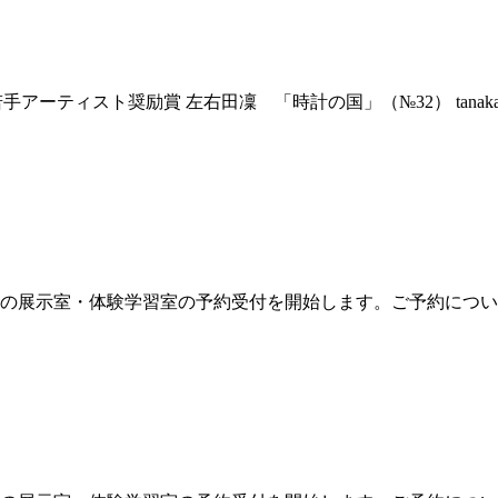
アーティスト奨励賞 左右田凜 「時計の国」（№32） tanaka ka
3月分」の展示室・体験学習室の予約受付を開始します。ご予約につ