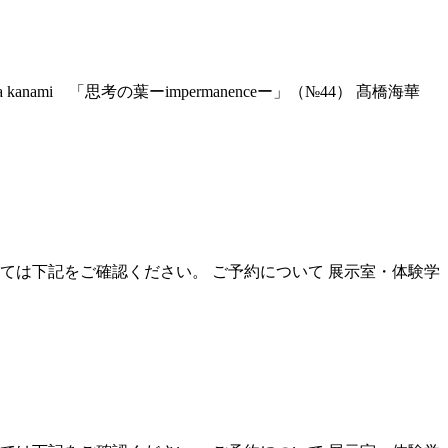
nami 「思考の葉ーimpermanenceー」（№44） 髙橋海華
いては下記をご確認ください。 ご予約について 展示室・体験学