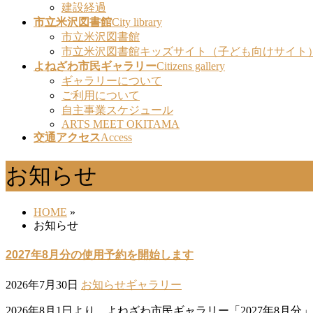
建設経過
市立米沢図書館
City library
市立米沢図書館
市立米沢図書館キッズサイト（子ども向けサイト
よねざわ市民ギャラリー
Citizens gallery
ギャラリーについて
ご利用について
自主事業スケジュール
ARTS MEET OKITAMA
交通アクセス
Access
お知らせ
HOME
»
お知らせ
2027年8月分の使用予約を開始します
2026年7月30日
お知らせ
ギャラリー
2026年8月1日より、よねざわ市民ギャラリー「2027年