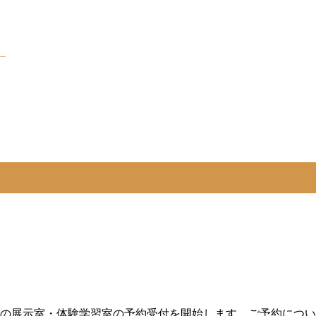
）
8月分」の展示室・体験学習室の予約受付を開始します。ご予約につ