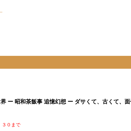
）
界 ー 昭和茶飯事 追憶幻想 ー ダサくて、古くて
）
：３０まで