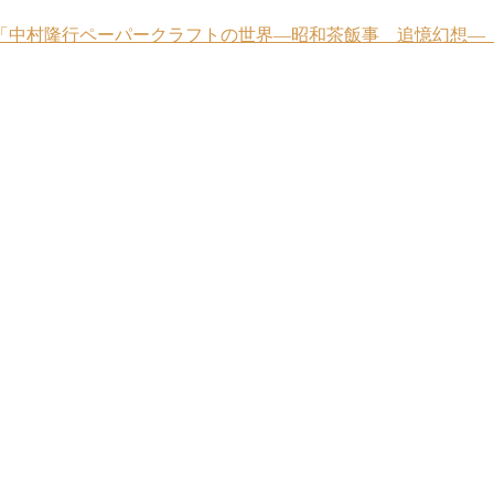
業「中村隆行ペーパークラフトの世界―昭和茶飯事 追憶幻想―