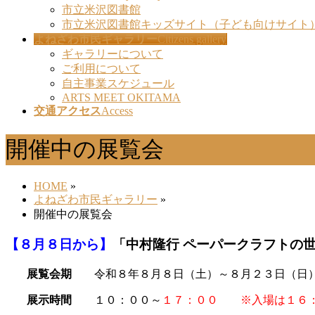
市立米沢図書館
市立米沢図書館キッズサイト（子ども向けサイト
よねざわ市民ギャラリー
Citizens gallery
ギャラリーについて
ご利用について
自主事業スケジュール
ARTS MEET OKITAMA
交通アクセス
Access
開催中の展覧会
HOME
»
よねざわ市民ギャラリー
»
開催中の展覧会
【８月８日から】
「中村隆行 ペーパークラフトの世
展覧会期
令和８年８月８日（土）～８月２３日（日
展示時間
１０：００～
１７：００
※入場は１６