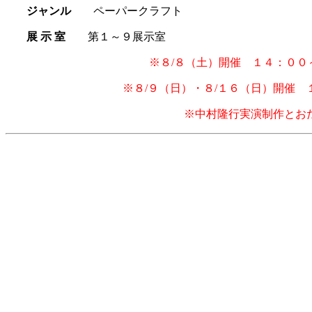
ジャンル
ペーパークラフト
展 示 室
第１～９展示室
※８/８（土）開催 １４：００～ ギ
※８/９（日）・８/１６（日）開催 １
※中村隆行実演制作とお