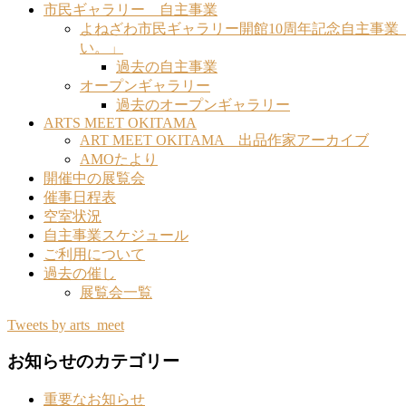
市民ギャラリー 自主事業
よねざわ市民ギャラリー開館10周年記念自主事
い。」
過去の自主事業
オープンギャラリー
過去のオープンギャラリー
ARTS MEET OKITAMA
ART MEET OKITAMA 出品作家アーカイブ
AMOたより
開催中の展覧会
催事日程表
空室状況
自主事業スケジュール
ご利用について
過去の催し
展覧会一覧
Tweets by arts_meet
お知らせのカテゴリー
重要なお知らせ