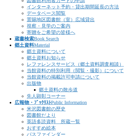
図書館利用者カードの申請
インターネット予約・貸出期間延長の方法
データベース閲覧
置賜地区図書館（室）広域貸出
視察・見学のご案内
寄贈をご希望の皆様へ
蔵書検索
Book Search
郷土資料
Material
郷土資料について
郷土資料お知らせ
レファレンスサービス（郷土資料調査相談）
当館資料の特別利用（閲覧・撮影）について
当館資料の掲載許可申請について
出版物
郷土資料の散歩道
先人顕彰コーナー
広報物・ﾌﾞｯｸﾘｽﾄ
Public Information
米沢図書館の歴史
図書館だより
英語多読資料 所蔵一覧
おすすめ絵本
パスファインダー