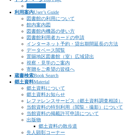
お知らせ
利用案内
User’s Guide
図書館の利用について
館内案内図
図書館内機器の使い方
図書館利用者カードの申請
インターネット予約・貸出期間延長の方法
データベース閲覧
置賜地区図書館（室）広域貸出
視察・見学のご案内
寄贈をご希望の皆様へ
蔵書検索
Book Search
郷土資料
Material
郷土資料について
郷土資料お知らせ
レファレンスサービス（郷土資料調査相談）
当館資料の特別利用（閲覧・撮影）について
当館資料の掲載許可申請について
出版物
郷土資料の散歩道
先人顕彰コーナー