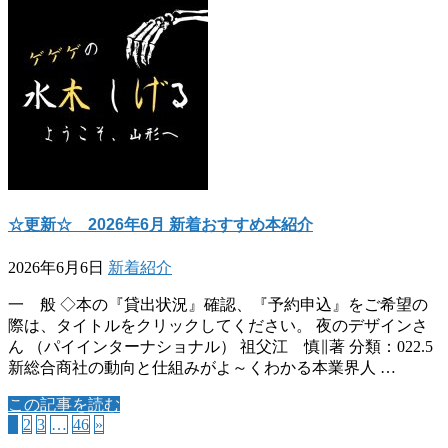
☆更新☆ 2026年6月 新着おすすめ本紹介
2026年6月6日
新着紹介
一 般 ◇本の『貸出状況』確認、『予約申込』をご希望の
際は、タイトルをクリックしてください。 夜のデザインさ
ん （パイインターナショナル） 祖父江 慎∥著 分類：022.5
新総合商社の動向と仕組みがよ～くわかる本業界人 …
この記事を読む
1
2
3
…
46
»