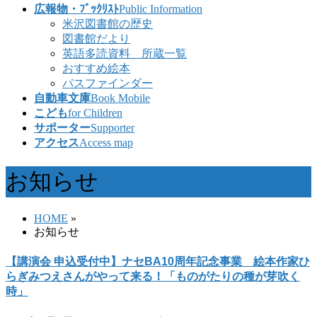
広報物・ﾌﾞｯｸﾘｽﾄ
Public Information
米沢図書館の歴史
図書館だより
英語多読資料 所蔵一覧
おすすめ絵本
パスファインダー
自動車文庫
Book Mobile
こども
for Children
サポーター
Supporter
アクセス
Access map
お知らせ
HOME
»
お知らせ
【講演会 申込受付中】ナセBA10周年記念事業 絵本作家ひ
らぎみつえさんがやって来る！「ものがたりの種が芽吹く
時」