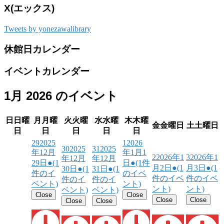
X(エックス)
Tweets by yonezawalibrary
休館日カレンダー
イベントカレンダー
1月 2026 のイベント
日
日曜
月
月曜
火
火曜
水
水曜
木
木曜
金
金曜日
土
土曜日
日
日
日
日
日
29
2025
1
2026
30
2025
31
2025
年12月
年1月1
2
2026年1
3
2026年1
年12月
年12月
29日
●
(1
日
●
(1件
月2日
●
(1
月3日
●
(1
30日
●
(1
31日
●
(1
件のイ
のイベ
件のイベ
件のイベ
件のイ
件のイ
ベント)
ント)
ント)
ント)
ベント)
ベント)
Close
Close
Close
Close
Close
Close