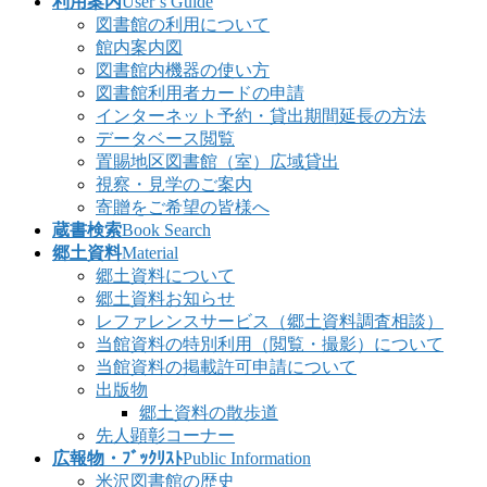
利用案内
User’s Guide
図書館の利用について
館内案内図
図書館内機器の使い方
図書館利用者カードの申請
インターネット予約・貸出期間延長の方法
データベース閲覧
置賜地区図書館（室）広域貸出
視察・見学のご案内
寄贈をご希望の皆様へ
蔵書検索
Book Search
郷土資料
Material
郷土資料について
郷土資料お知らせ
レファレンスサービス（郷土資料調査相談）
当館資料の特別利用（閲覧・撮影）について
当館資料の掲載許可申請について
出版物
郷土資料の散歩道
先人顕彰コーナー
広報物・ﾌﾞｯｸﾘｽﾄ
Public Information
米沢図書館の歴史