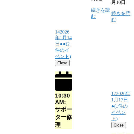
月10日
続きを読
続きを読
む
む
14
2026
年1月14
日
●●
(2
件のイ
ベント)
Close
17
2026年
10:30
1月17日
AM:
●
(1件の
サポー
イベン
ター修
ト)
理
Close