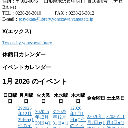
住所：〒992-0045 山形県米沢市中央1丁目10番6号 （ナセ
BA 内）
TEL：0238-26-3010 FAX：0238-26-3012
E-mail：
tosyokan@library.yonezawa.yamagata.jp
X(エックス)
Tweets by yonezawalibrary
休館日カレンダー
イベントカレンダー
1月 2026 のイベント
日
日曜
月
月曜
火
火曜
水
水曜
木
木曜
金
金曜日
土
土曜日
日
日
日
日
日
29
2025
1
2026
30
2025
31
2025
年12月
年1月1
2
2026年1
3
2026年1
年12月
年12月
29日
●
(1
日
●
(1件
月2日
●
(1
月3日
●
(1
30日
●
(1
31日
●
(1
件のイ
のイベ