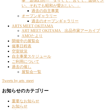
事 追憶幻想― ダサくて、古くて、面倒くさ
い。それでも昭和が愛おしい。」
過去の自主事業
オープンギャラリー
過去のオープンギャラリー
ARTS MEET OKITAMA
ART MEET OKITAMA 出品作家アーカイブ
AMOたより
開催中の展覧会
催事日程表
空室状況
自主事業スケジュール
ご利用について
過去の催し
展覧会一覧
Tweets by arts_meet
お知らせのカテゴリー
重要なお知らせ
お知らせ