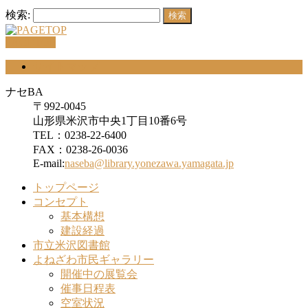
検索:
PAGETOP
サイトマップ
ナセBA
〒992-0045
山形県米沢市中央1丁目10番6号
TEL：0238-22-6400
FAX：0238-26-0036
E-mail:
naseba@library.yonezawa.yamagata.jp
トップページ
コンセプト
基本構想
建設経過
市立米沢図書館
よねざわ市民ギャラリー
開催中の展覧会
催事日程表
空室状況