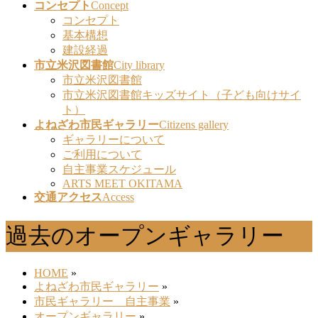
コンセプト
Concept
コンセプト
基本構想
建設経過
市立米沢図書館
City library
市立米沢図書館
市立米沢図書館キッズサイト（子ども向けサイ
ト）
よねざわ市民ギャラリー
Citizens gallery
ギャラリーについて
ご利用について
自主事業スケジュール
ARTS MEET OKITAMA
交通アクセス
Access
過去のオープンギャラリー
HOME
»
よねざわ市民ギャラリー
»
市民ギャラリー 自主事業
»
オープンギャラリー
»