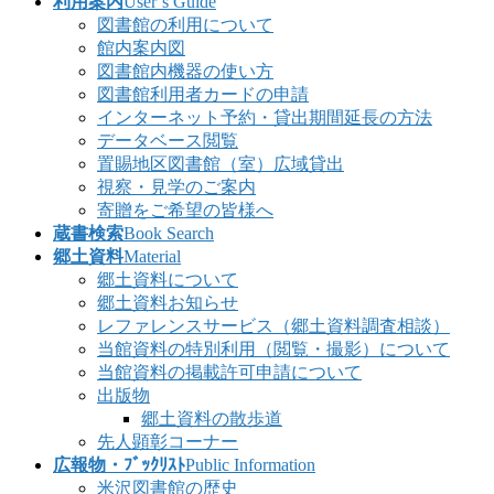
利用案内
User’s Guide
図書館の利用について
館内案内図
図書館内機器の使い方
図書館利用者カードの申請
インターネット予約・貸出期間延長の方法
データベース閲覧
置賜地区図書館（室）広域貸出
視察・見学のご案内
寄贈をご希望の皆様へ
蔵書検索
Book Search
郷土資料
Material
郷土資料について
郷土資料お知らせ
レファレンスサービス（郷土資料調査相談）
当館資料の特別利用（閲覧・撮影）について
当館資料の掲載許可申請について
出版物
郷土資料の散歩道
先人顕彰コーナー
広報物・ﾌﾞｯｸﾘｽﾄ
Public Information
米沢図書館の歴史