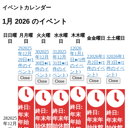
イベントカレンダー
1月 2026 のイベント
日
日曜
月
月曜
火
火曜
水
水曜
木
木曜
金
金曜日
土
土曜日
日
日
日
日
日
29
2025
1
2026
30
2025
31
2025
年12月
年1月1
2
2026年1
3
2026年1
年12月
年12月
29日
●
(1
日
●
(1件
月2日
●
(1
月3日
●
(1
30日
●
(1
31日
●
(1
件のイ
のイベ
件のイベ
件のイベ
件のイ
件のイ
ベント)
ント)
ント)
ント)
ベント)
ベント)
Close
Close
Close
Close
Close
Close
終日:
終日:
終日:
終日:
終日:
終日:
年末
年末
年末年
年末年
28
2025
年末年
年末年
年始
年始
年12月
始休館
始休館
始休館
始休館