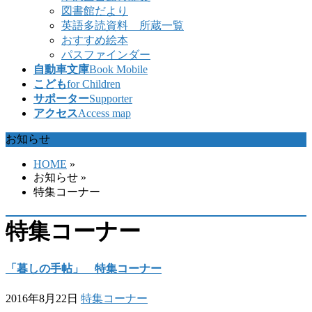
図書館だより
英語多読資料 所蔵一覧
おすすめ絵本
パスファインダー
自動車文庫
Book Mobile
こども
for Children
サポーター
Supporter
アクセス
Access map
お知らせ
HOME
»
お知らせ
»
特集コーナー
特集コーナー
「暮しの手帖」 特集コーナー
2016年8月22日
特集コーナー