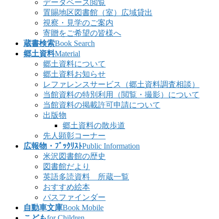
データベース閲覧
置賜地区図書館（室）広域貸出
視察・見学のご案内
寄贈をご希望の皆様へ
蔵書検索
Book Search
郷土資料
Material
郷土資料について
郷土資料お知らせ
レファレンスサービス（郷土資料調査相談）
当館資料の特別利用（閲覧・撮影）について
当館資料の掲載許可申請について
出版物
郷土資料の散歩道
先人顕彰コーナー
広報物・ﾌﾞｯｸﾘｽﾄ
Public Information
米沢図書館の歴史
図書館だより
英語多読資料 所蔵一覧
おすすめ絵本
パスファインダー
自動車文庫
Book Mobile
こども
for Children