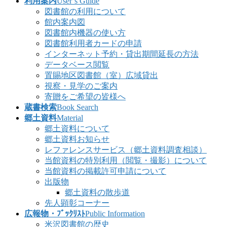
利用案内
User’s Guide
図書館の利用について
館内案内図
図書館内機器の使い方
図書館利用者カードの申請
インターネット予約・貸出期間延長の方法
データベース閲覧
置賜地区図書館（室）広域貸出
視察・見学のご案内
寄贈をご希望の皆様へ
蔵書検索
Book Search
郷土資料
Material
郷土資料について
郷土資料お知らせ
レファレンスサービス（郷土資料調査相談）
当館資料の特別利用（閲覧・撮影）について
当館資料の掲載許可申請について
出版物
郷土資料の散歩道
先人顕彰コーナー
広報物・ﾌﾞｯｸﾘｽﾄ
Public Information
米沢図書館の歴史