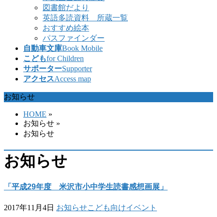
図書館だより
英語多読資料 所蔵一覧
おすすめ絵本
パスファインダー
自動車文庫
Book Mobile
こども
for Children
サポーター
Supporter
アクセス
Access map
お知らせ
HOME
»
お知らせ
»
お知らせ
お知らせ
「平成29年度 米沢市小中学生読書感想画展」
2017年11月4日
お知らせ
こども向けイベント