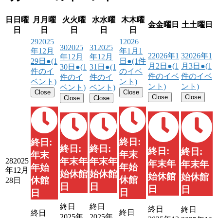
日
日曜
月
月曜
火
火曜
水
水曜
木
木曜
金
金曜日
土
土曜日
日
日
日
日
日
29
2025
1
2026
30
2025
31
2025
年12月
年1月1
2
2026年1
3
2026年1
年12月
年12月
29日
●
(1
日
●
(1件
月2日
●
(1
月3日
●
(1
30日
●
(1
31日
●
(1
件のイ
のイベ
件のイベ
件のイベ
件のイ
件のイ
ベント)
ント)
ント)
ント)
ベント)
ベント)
Close
Close
Close
Close
Close
Close
終日:
終日:
終日:
終日:
終日:
終日:
年末
年末
年末年
年末年
28
2025
年末年
年末年
年始
年始
年12月
始休館
始休館
始休館
始休館
休館
休館
28日
日
日
日
日
日
日
終日
終日
終日
終日
終日
終日
2025年
2025年