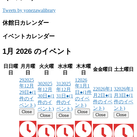
Tweets by yonezawalibrary
休館日カレンダー
イベントカレンダー
1月 2026 のイベント
日
日曜
月
月曜
火
火曜
水
水曜
木
木曜
金
金曜日
土
土曜日
日
日
日
日
日
29
2025
1
2026
30
2025
31
2025
年12月
年1月1
2
2026年1
3
2026年1
年12月
年12月
29日
●
(1
日
●
(1件
月2日
●
(1
月3日
●
(1
30日
●
(1
31日
●
(1
件のイ
のイベ
件のイベ
件のイベ
件のイ
件のイ
ベント)
ント)
ント)
ント)
ベント)
ベント)
Close
Close
Close
Close
Close
Close