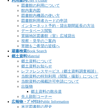
利用案内
User’s Guide
図書館の利用について
館内案内図
図書館内機器の使い方
図書館利用者カードの申請
インターネット予約・貸出期間延長の方法
データベース閲覧
置賜地区図書館（室）広域貸出
視察・見学のご案内
寄贈をご希望の皆様へ
蔵書検索
Book Search
郷土資料
Material
郷土資料について
郷土資料お知らせ
レファレンスサービス（郷土資料調査相談）
当館資料の特別利用（閲覧・撮影）について
当館資料の掲載許可申請について
出版物
郷土資料の散歩道
先人顕彰コーナー
広報物・ﾌﾞｯｸﾘｽﾄ
Public Information
米沢図書館の歴史