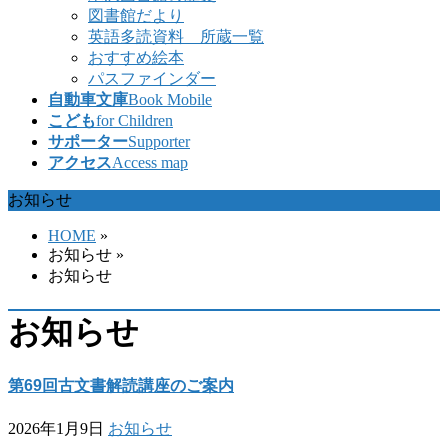
図書館だより
英語多読資料 所蔵一覧
おすすめ絵本
パスファインダー
自動車文庫
Book Mobile
こども
for Children
サポーター
Supporter
アクセス
Access map
お知らせ
HOME
»
お知らせ
»
お知らせ
お知らせ
第69回古文書解読講座のご案内
2026年1月9日
お知らせ