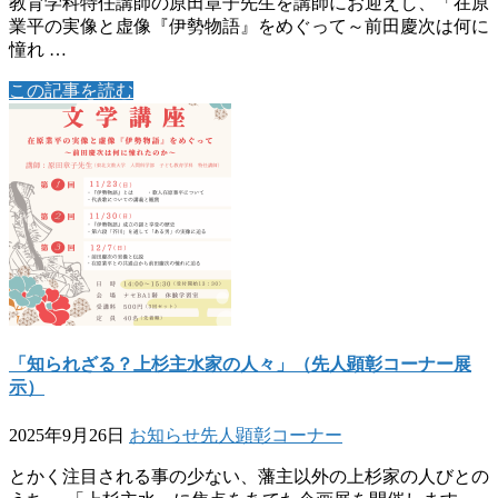
教育学科特任講師の原田章子先生を講師にお迎えし、「在原
業平の実像と虚像『伊勢物語』をめぐって～前田慶次は何に
憧れ …
この記事を読む
「知られざる？上杉主水家の人々」（先人顕彰コーナー展
示）
2025年9月26日
お知らせ
先人顕彰コーナー
とかく注目される事の少ない、藩主以外の上杉家の人びとの