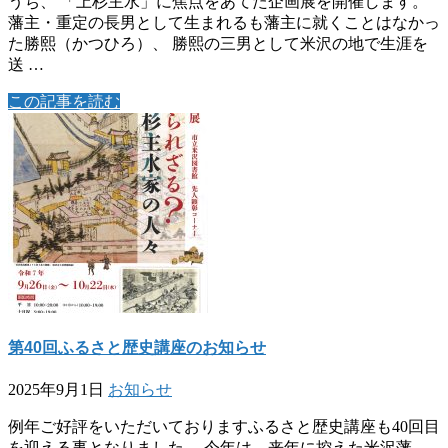
うち、 「上杉主水」に焦点をあてた企画展を開催します。
藩主・重定の長男として生まれるも藩主に就くことはなかっ
た勝熙（かつひろ）、 勝熙の三男として米沢の地で生涯を
送 …
この記事を読む
第40回ふるさと歴史講座のお知らせ
2025年9月1日
お知らせ
例年ご好評をいただいておりますふるさと歴史講座も40回目
を迎える事となりました。 今年は、来年に控えた米沢藩