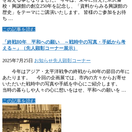
校・興譲館の創立250年を記念し、「資料からみる興譲館の
歴史」をテーマにご講演いたします。 皆様のご参加をお待
ち …
この記事を読む
「終戦80年 平和への願い ～戦時中の写真・手紙から考
える～」（先人顕彰コーナー展示）
2025年7月25日
お知らせ
先人顕彰コーナー
今年はアジア・太平洋戦争の終戦から80年の節目の年に
あたります。 今回の企画展では、市内の方々からお寄せ
いただいた戦時中の写真や手紙を中心にご紹介します。
当時の暮らしや人々の心に想いをはせ、平和への願いを …
この記事を読む