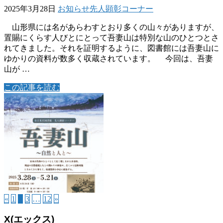
2025年3月28日
お知らせ
先人顕彰コーナー
山形県には名があらわすとおり多くの山々がありますが、
置賜にくらす人びとにとって吾妻山は特別な山のひとつとさ
れてきました。それを証明するように、図書館には吾妻山に
ゆかりの資料が数多く収蔵されています。 今回は、吾妻
山が …
この記事を読む
«
1
2
3
…
12
»
X(エックス)