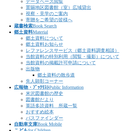
データベース閲覧
置賜地区図書館（室）広域貸出
視察・見学のご案内
寄贈をご希望の皆様へ
蔵書検索
Book Search
郷土資料
Material
郷土資料について
郷土資料お知らせ
レファレンスサービス（郷土資料調査相談）
当館資料の特別利用（閲覧・撮影）について
当館資料の掲載許可申請について
出版物
郷土資料の散歩道
先人顕彰コーナー
広報物・ﾌﾞｯｸﾘｽﾄ
Public Information
米沢図書館の歴史
図書館だより
英語多読資料 所蔵一覧
おすすめ絵本
パスファインダー
自動車文庫
Book Mobile
こども
for Children