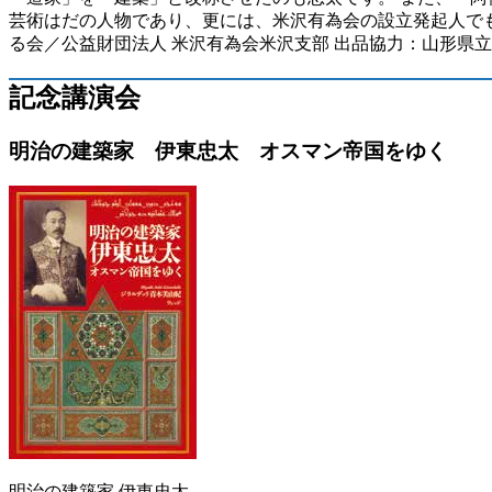
芸術はだの人物であり、更には、米沢有為会の設立発起人でも
る会／公益財団法人 米沢有為会米沢支部 出品協力：山形県
記念講演会
明治の建築家 伊東忠太 オスマン帝国をゆく
明治の建築家 伊東忠太