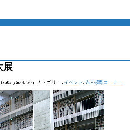
太展
:
t2o0s1y6o0k7a0n1
カテゴリー :
イベント
,
先人顕彰コーナー