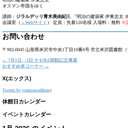
オスマン帝国をゆく
講師：
ジラルデッリ青木美由紀
氏 『明治の建築家 伊東忠太 オ
会議室（
→Webサイト
） 定員：先着120名様 入場料：無料
※
お問い合わせ
〒992-0045 山形県米沢市中央1丁目10番6号 市立米沢図書館（ナセBA 
←
7月1日・2日 ナセBA開館記念事業
おすすめ本コーナー
→
X(エックス)
Tweets by yonezawalibrary
休館日カレンダー
イベントカレンダー