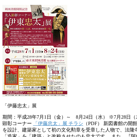
「伊藤忠太」展
期間：平成28年7月1日（金）～ 8月24日（水） ※7月28日（木
顕彰コーナー
「伊藤忠太」展 チラシ
（PDF） 新図書館の
を設計、建築家として初の文化勲章を受章した人物で、法隆
「造家」を「建築」と改称させたのも忠太です。 また、『