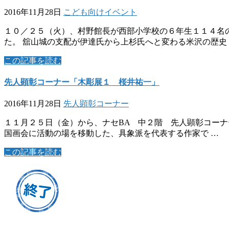
2016年11月28日
こども向けイベント
１０／２５（火）、村野館長が西部小学校の６年生１１４名
た。 舘山城の支配が伊達氏から上杉氏へと変わる米沢の歴史
この記事を読む
先人顕彰コーナー「木彫展１ 桜井祐一」
2016年11月28日
先人顕彰コーナー
１１月２５日（金）から、ナセBA 中２階 先人顕彰コーナ
国画会に活動の場を移動した、具象派を代表する作家で …
この記事を読む