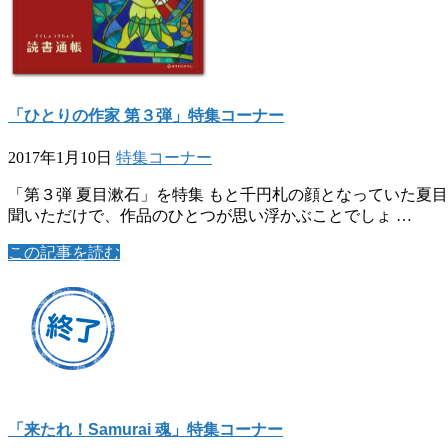
「ひとりの作家 第３弾」特集コーナー
2017年1月10日
特集コーナー
「第３弾 夏目漱石」を特集 もと千円札の顔となっていた夏
聞いただけで、作品のひとつが思い浮かぶことでしょ …
この記事を読む
「来たれ！Samurai 魂」特集コーナー