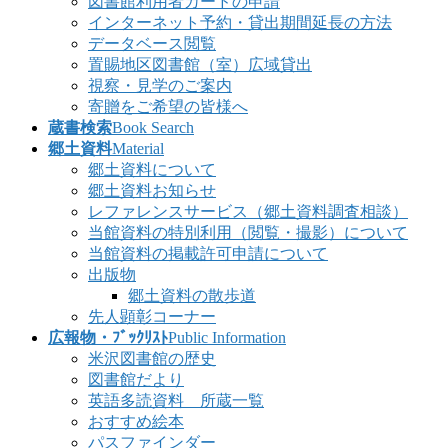
図書館利用者カードの申請
インターネット予約・貸出期間延長の方法
データベース閲覧
置賜地区図書館（室）広域貸出
視察・見学のご案内
寄贈をご希望の皆様へ
蔵書検索
Book Search
郷土資料
Material
郷土資料について
郷土資料お知らせ
レファレンスサービス（郷土資料調査相談）
当館資料の特別利用（閲覧・撮影）について
当館資料の掲載許可申請について
出版物
郷土資料の散歩道
先人顕彰コーナー
広報物・ﾌﾞｯｸﾘｽﾄ
Public Information
米沢図書館の歴史
図書館だより
英語多読資料 所蔵一覧
おすすめ絵本
パスファインダー