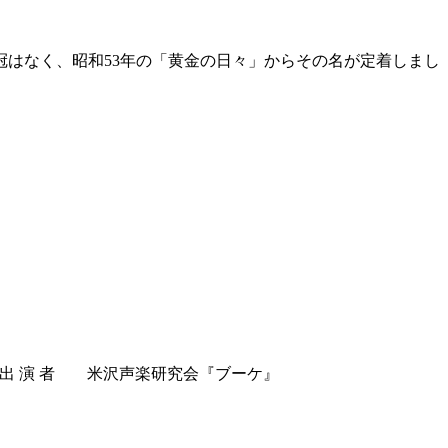
冠はなく、昭和53年の「黄金の日々」からその名が定着しまし
BA１階） ♪出 演 者 米沢声楽研究会『ブーケ』