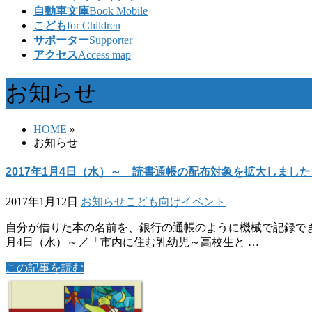
自動車文庫
Book Mobile
こども
for Children
サポーター
Supporter
アクセス
Access map
お知らせ
HOME
»
お知らせ
2017年1月4日（水）～ 読書通帳の配布対象を拡大しました
2017年1月12日
お知らせ
こども向けイベント
自分が借りた本の名前を、銀行の通帳のように機械で記録できる
月4日（水）～／「市内に住む乳幼児～高校生と …
この記事を読む