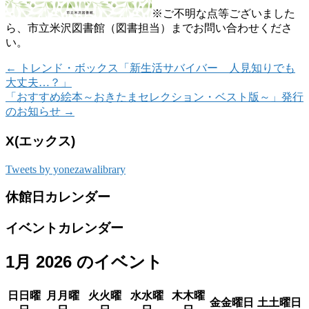
※ご不明な点等ございました
ら、市立米沢図書館（図書担当）までお問い合わせくださ
い。
←
トレンド・ボックス「新生活サバイバー 人見知りでも
大丈夫…？」
「おすすめ絵本～おきたまセレクション・ベスト版～」発行
のお知らせ
→
X(エックス)
Tweets by yonezawalibrary
休館日カレンダー
イベントカレンダー
1月 2026 のイベント
日
日曜
月
月曜
火
火曜
水
水曜
木
木曜
金
金曜日
土
土曜日