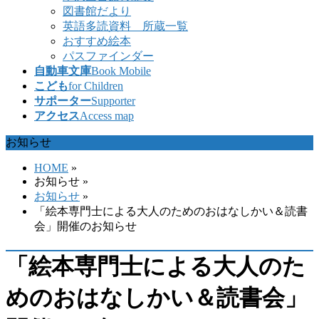
図書館だより
英語多読資料 所蔵一覧
おすすめ絵本
パスファインダー
自動車文庫
Book Mobile
こども
for Children
サポーター
Supporter
アクセス
Access map
お知らせ
HOME
»
お知らせ
»
お知らせ
»
「絵本専門士による大人のためのおはなしかい＆読書
会」開催のお知らせ
「絵本専門士による大人のた
めのおはなしかい＆読書会」