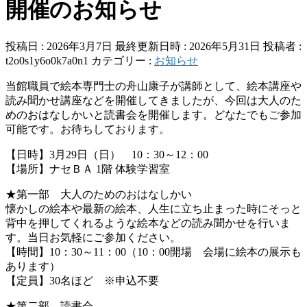
開催のお知らせ
投稿日 : 2026年3月7日
最終更新日時 : 2026年5月31日
投稿者 :
t2o0s1y6o0k7a0n1
カテゴリー :
お知らせ
当館職員で絵本専門士の舟山康子が講師として、絵本講座や
読み聞かせ講座などを開催してきましたが、今回は大人のた
めのおはなしかいと読書会を開催します。どなたでもご参加
可能です。お待ちしております。
【日時】3月29日（日） 10：30～12：00
【場所】ナセＢＡ 1階 体験学習室
★第一部 大人のためのおはなしかい
懐かしの絵本や最新の絵本、人生に立ち止まった時にそっと
背中を押してくれるような絵本などの読み聞かせを行いま
す。当日お気軽にご参加ください。
【時間】10：30～11：00（10：00開場 会場に絵本の展示も
あります）
【定員】30名ほど ※申込不要
★第二部 読書会