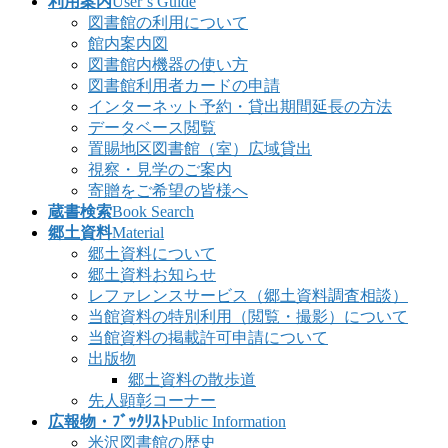
利用案内
User’s Guide
図書館の利用について
館内案内図
図書館内機器の使い方
図書館利用者カードの申請
インターネット予約・貸出期間延長の方法
データベース閲覧
置賜地区図書館（室）広域貸出
視察・見学のご案内
寄贈をご希望の皆様へ
蔵書検索
Book Search
郷土資料
Material
郷土資料について
郷土資料お知らせ
レファレンスサービス（郷土資料調査相談）
当館資料の特別利用（閲覧・撮影）について
当館資料の掲載許可申請について
出版物
郷土資料の散歩道
先人顕彰コーナー
広報物・ﾌﾞｯｸﾘｽﾄ
Public Information
米沢図書館の歴史