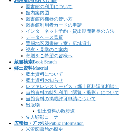
利用案内
User’s Guide
図書館の利用について
館内案内図
図書館内機器の使い方
図書館利用者カードの申請
インターネット予約・貸出期間延長の方法
データベース閲覧
置賜地区図書館（室）広域貸出
視察・見学のご案内
寄贈をご希望の皆様へ
蔵書検索
Book Search
郷土資料
Material
郷土資料について
郷土資料お知らせ
レファレンスサービス（郷土資料調査相談）
当館資料の特別利用（閲覧・撮影）について
当館資料の掲載許可申請について
出版物
郷土資料の散歩道
先人顕彰コーナー
広報物・ﾌﾞｯｸﾘｽﾄ
Public Information
米沢図書館の歴史