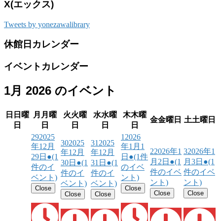
X(エックス)
Tweets by yonezawalibrary
休館日カレンダー
イベントカレンダー
1月 2026 のイベント
日
日曜
月
月曜
火
火曜
水
水曜
木
木曜
金
金曜日
土
土曜日
日
日
日
日
日
29
2025
1
2026
30
2025
31
2025
年12月
年1月1
2
2026年1
3
2026年1
年12月
年12月
29日
●
(1
日
●
(1件
月2日
●
(1
月3日
●
(1
30日
●
(1
31日
●
(1
件のイ
のイベ
件のイベ
件のイベ
件のイ
件のイ
ベント)
ント)
ント)
ント)
ベント)
ベント)
Close
Close
Close
Close
Close
Close