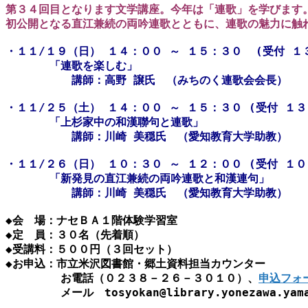
第３４回目となります文学講座。今年は「連歌」を学びます
初公開となる直江兼続の両吟連歌とともに、連歌の魅力に触
・１１/１９（日） １４：００ ～ １５：３０  (受付 １
　　　　「連歌を楽しむ」
　　　　　　講師：高野 譲氏　（みちのく連歌会会長）
・１１/２５（土） １４：００ ～ １５：３０ (受付 １
　　　　「上杉家中の和漢聯句と連歌」
　　　　　　講師：川崎 美穏氏　（愛知教育大学助教）
・１１/２６（日） １０：３０ ～ １２：００ (受付 １
　　　　「新発見の直江兼続の両吟連歌と和漢連句」
　　　　　　講師：川崎 美穏氏　（愛知教育大学助教）
◆会　場：ナセＢＡ１階体験学習室
◆定　員：３０名（先着順）
◆受講料：５００円（３回セット）
◆お申込：市立米沢図書館・郷土資料担当カウンター
　　　　　お電話（０２３８－２６－３０１０）、
申込フォ
　　　　　メール　tosyokan@library.yonezawa.yama