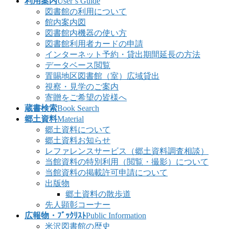
利用案内
User’s Guide
図書館の利用について
館内案内図
図書館内機器の使い方
図書館利用者カードの申請
インターネット予約・貸出期間延長の方法
データベース閲覧
置賜地区図書館（室）広域貸出
視察・見学のご案内
寄贈をご希望の皆様へ
蔵書検索
Book Search
郷土資料
Material
郷土資料について
郷土資料お知らせ
レファレンスサービス（郷土資料調査相談）
当館資料の特別利用（閲覧・撮影）について
当館資料の掲載許可申請について
出版物
郷土資料の散歩道
先人顕彰コーナー
広報物・ﾌﾞｯｸﾘｽﾄ
Public Information
米沢図書館の歴史