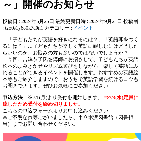
～」開催のお知らせ
投稿日 : 2024年6月25日
最終更新日時 : 2024年9月21日
投稿者
:
t2o0s1y6o0k7a0n1
カテゴリー :
イベント
「子どもたちが英語を好きになるには？」「英語耳をつく
るには？」…子どもたちが楽しく英語に親しむにはどうした
らいいのか、お悩みの方も多いのではないでしょうか？
今回、吉澤恭子氏を講師にお招きして、子どもたちが英語
絵本のよみきかせやリズム遊びをしながら、楽しく英語にふ
れることができるイベントを開催します。おすすめの英語絵
本等もご紹介しますので、おうちで英語学習を続けるコツも
お聞きできます。ぜひお気軽にご参加ください。
申込方法
※7/1(月)より受付を開始します。
⇒7/3(水)定員に
達したため受付を締め切りました。
こちらの申込フォーム
よりお申し込みください。
※ご不明な点等ございましたら、市立米沢図書館（図書担
当）までお問い合わせください。