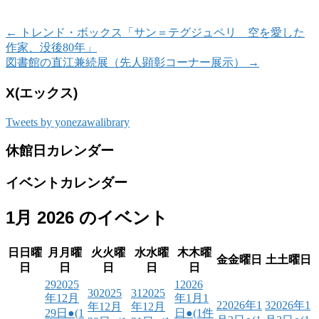
←
トレンド・ボックス「サン＝テグジュペリ 空を愛した
作家、没後80年」
図書館の直江兼続展（先人顕彰コーナー展示）
→
X(エックス)
Tweets by yonezawalibrary
休館日カレンダー
イベントカレンダー
1月 2026 のイベント
日
日曜
月
月曜
火
火曜
水
水曜
木
木曜
金
金曜日
土
土曜日
日
日
日
日
日
29
2025
1
2026
30
2025
31
2025
年12月
年1月1
2
2026年1
3
2026年1
年12月
年12月
29日
●
(1
日
●
(1件