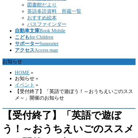
図書館だより
英語多読資料 所蔵一覧
おすすめ絵本
パスファインダー
自動車文庫
Book Mobile
こども
for Children
サポーター
Supporter
アクセス
Access map
お知らせ
HOME
»
お知らせ
»
イベント
»
【受付終了】「英語で遊ぼう！～おうちえいごのスス
メ～」開催のお知らせ
【受付終了】「英語で遊ぼ
う！～おうちえいごのススメ